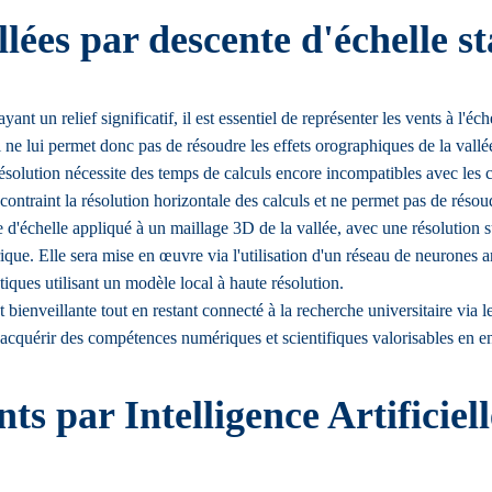
lées par descente d'échelle st
nt un relief significatif, il est essentiel de représenter les vents à l'é
ne lui permet donc pas de résoudre les effets orographiques de la vallé
solution nécessite des temps de calculs encore incompatibles avec les c
ntraint la résolution horizontale des calculs et ne permet pas de résoud
'échelle appliqué à un maillage 3D de la vallée, avec une résolution suff
ue. Elle sera mise en œuvre via l'utilisation d'un réseau de neurones ar
iques utilisant un modèle local à haute résolution.
 bienveillante tout en restant connecté à la recherche universitaire via 
acquérir des compétences numériques et scientifiques valorisables en en
s par Intelligence Artificiell