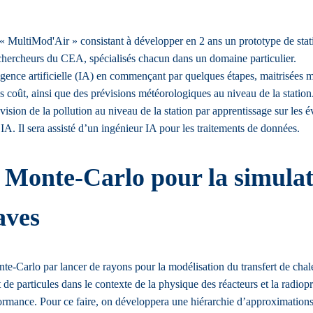
ltiMod'Air » consistant à développer en 2 ans un prototype de station d
e chercheurs du CEA, spécialisés chacun dans un domaine particulier.
lligence artificielle (IA) en commençant par quelques étapes, maitrisées
s coût, ainsi que des prévisions météorologiques au niveau de la station
ision de la pollution au niveau de la station par apprentissage sur les 
IA. Il sera assisté d’un ingénieur IA pour les traitements de données.
onte-Carlo pour la simulatio
aves
e-Carlo par lancer de rayons pour la modélisation du transfert de chal
de particules dans le contexte de la physique des réacteurs et la radiopr
formance. Pour ce faire, on développera une hiérarchie d’approximations 