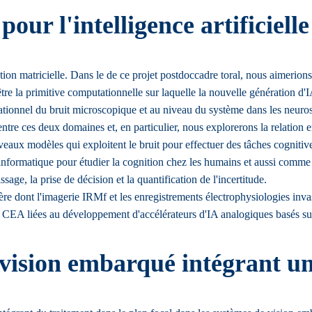
r l'intelligence artificielle
tion matricielle. Dans le de ce projet postdoccadre toral, nous aimerions 
 être la primitive computationnelle sur laquelle la nouvelle génération d
tionnel du bruit microscopique et au niveau du système dans les neurosci
entre ces deux domaines et, en particulier, nous explorerons la relation ent
eaux modèles qui exploitent le bruit pour effectuer des tâches cognitive
nformatique pour étudier la cognition chez les humains et aussi comm
ssage, la prise de décision et la quantification de l'incertitude.
e dont l'imagerie IRMf et les enregistrements électrophysiologies invasif
du CEA liées au développement d'accélérateurs d'IA analogiques basés sur
vision embarqué intégrant un 