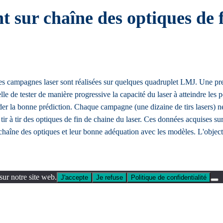
sur chaîne des optiques de f
es campagnes laser sont réalisées sur quelques quadruplet LMJ. Une pr
elle de tester de manière progressive la capacité du laser à atteindre le
der la bonne prédiction. Chaque campagne (une dizaine de tirs lasers) n
 tir à tir des optiques de fin de chaine du laser. Ces données acquises s
r chaîne des optiques et leur bonne adéquation avec les modèles. L'obje
sur notre site web.
J'accepte
Je refuse
Politique de confidentialité