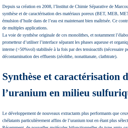
Depuis sa création en 2008, l’Institut de Chimie Séparative de Marco
synthèse et de caractérisation des matériaux poreux (BET, MEB, MET,
émulsion d’huile dans de l’eau est maintenant bien maîtrisée. Ce contr
de multiples applications.
La voie de synthèse originale de ces monolithes, et notamment l’élabor
prometteur d’utiliser l’interface séparant les phases aqueuse et organi
interne (>50%vol) stabilisée à la fois par des tensioactifs (nécessaire
décontamination des effluents (zéolithe, nonatitanate, clathtrate).
Synthèse et caractérisation 
l’uranium en milieu sulfuriq
Le développement de nouveaux extractants plus performants que ceux ac
chélatants particulièrement affins de l’uranium tout en étant plus sélect
Récemment, de nouvelles molécules bifonctionnelles du type amio-oxyde