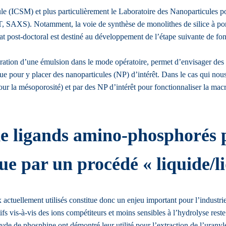
ule (ICSM) et plus particulièrement le Laboratoire des Nanoparticules
 SAXS). Notamment, la voie de synthèse de monolithes de silice à poro
at post-doctoral est destiné au développement de l’étape suivante de fon
ation d’une émulsion dans le mode opératoire, permet d’envisager des mé
que pour y placer des nanoparticules (NP) d’intérêt. Dans le cas qui nou
 pour la mésoporosité) et par des NP d’intérêt pour fonctionnaliser la ma
de ligands amino-phosphorés p
ue par un procédé « liquide/l
tuellement utilisés constitue donc un enjeu important pour l’industrie 
ifs vis-à-vis des ions compétiteurs et moins sensibles à l’hydrolyse reste 
 de phosphine ont démontré leur utilité pour l’extraction de l’uranyle