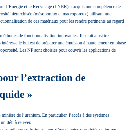
 pour l’Energie et le Recyclage (LNER) a acquis une compétence de
sité hiérarchisée (mésoporeux et macroporeux) utilisant une
ctionnalisation de ces matériaux pour les rendre pertinents au regard
thodes de fonctionnalisation innovantes. Il serait ainsi très
s intéresse le but est de préparer une émulsion à haute teneur en phase
croporosité. Les NP sont choisies pour couvrir les applications de
our l’extraction de
iquide »
minière de l’uranium. En particulier, l’accès à des systèmes
un défi à relever.
 des milieux sulfuriques avec d’excellentes propriétés en termes