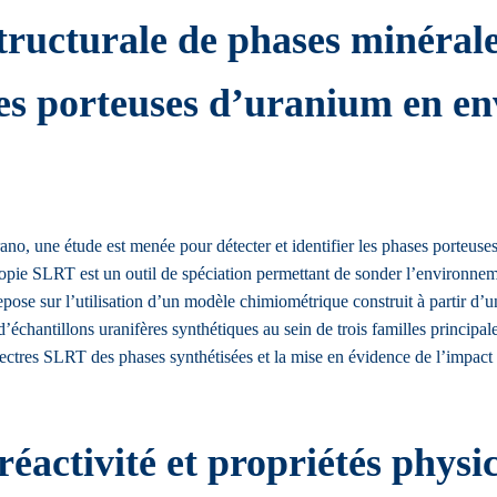
structurale de phases minéra
ases porteuses d’uranium en e
no, une étude est menée pour détecter et identifier les phases porteuses 
copie SLRT est un outil de spéciation permettant de sonder l’environnem
pose sur l’utilisation d’un modèle chimiométrique construit à partir d’une
 d’échantillons uranifères synthétiques au sein de trois familles principa
pectres SLRT des phases synthétisées et la mise en évidence de l’impact 
 réactivité et propriétés phys