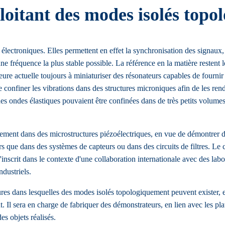
loitant des modes isolés top
électroniques. Elles permettent en effet la synchronisation des signaux, 
 une fréquence la plus stable possible. La référence en la matière resten
ure actuelle toujours à miniaturiser des résonateurs capables de fournir 
 confiner les vibrations dans des structures microniques afin de les ren
ondes élastiques pouvaient être confinées dans de très petits volumes, à
quement dans des microstructures piézoélectriques, en vue de démontrer 
rs que dans des systèmes de capteurs ou dans des circuits de filtres. Le 
s'inscrit dans le contexte d'une collaboration internationale avec des l
dustriels.
ctures dans lesquelles des modes isolés topologiquement peuvent exister,
 Il sera en charge de fabriquer des démonstrateurs, en lien avec les p
des objets réalisés.