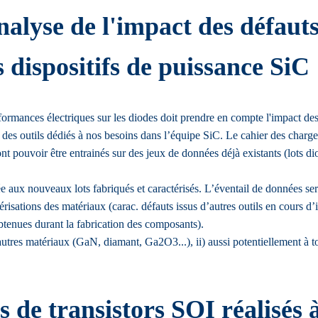
lyse de l'impact des défauts c
 dispositifs de puissance SiC
formances électriques sur les diodes doit prendre en compte l'impact des 
des outils dédiés à nos besoins dans l’équipe SiC. Le cahier des charges 
t pouvoir être entrainés sur des jeux de données déjà existants (lots di
e aux nouveaux lots fabriqués et caractérisés. L’éventail de données se
ions des matériaux (carac. défauts issus d’autres outils en cours d’ins
btenues durant la fabrication des composants).
utres matériaux (GaN, diamant, Ga2O3...), ii) aussi potentiellement à t
s de transistors SOI réalisés