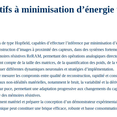
ifs à minimisation d’énergie 
 de type Hopfield, capables d’effectuer l’inférence par minimisation d’
onstruction d’images à proximité des capteurs, dans des systèmes fortemen
moires résistives ReRAM, permettant des opérations analogiques direc
 compte de la taille des matrices, de la quantification des poids, de la v
er différentes dynamiques neuronales et stratégies d’implémentation.
r mesurer les compromis entre qualité de reconstruction, rapidité et co
aux non-idéalités matérielles, notamment le bruit, la variabilité et la dé
ur puce, permettant une adaptation progressive aux changements du capt
 des mémoires résistives.
ent matériel et préparer la conception d’un démonstrateur expérimental
amique peut constituer une brique efficace, robuste et basse consommat