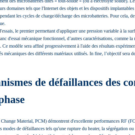
t des microbatteries dites « tout-solide » (ou à électrolyte solide). Le
 domaines tels que l'Internet des objets et les dispositifs implantables 
t pendant les cycles de charge/décharge des microbatteries. Pour cela, d
ue.
sais, le premier permettant d'appliquer une pression variable à la surfa
anc d'essai mécanique fonctionnel, d’autres caractérisations, comme la
 Ce modèle sera affiné progressivement à l'aide des résultats expérime
tés mécaniques des différents matériaux utilisés. In fine, l’objectif sera
nismes de défaillances des 
phase
Change Material, PCM) démontrent d'excellente performances RF (FOM 
modes de défaillances tels qu'une rupture du heater, la ségrégation ou l