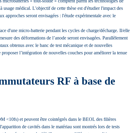
s microbatteries « tout-solide » comptent parmi les technologies de
à usage médical. L'objectif de cette thèse est d'étudier l'impact des
eux approches seront envisagées : l'étude expérimentale avec le
ce d'une micro-batterie pendant les cycles de charge/décharge. Il/elle
 mesure des déformations de l’anode seront envisagées. Parallèlement
ntaux obtenus avec le banc de test mécanique et de nouvelles
 de proposer l’intégration de nouvelles couches pour améliorer la tenue
commutateurs RF à base de
<10fs) et peuvent être cointégrés dans le BEOL des filières
'apparition de cavités dans le matériau sont montrés lors de tests