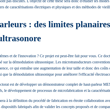
nt pas discutés. L'objectif de cette thèse sera donc d'étudier les modes
ers de caractérisations électriques et physiques et des méthodes de viei
arleurs : des limites planair
ultrasonore
mes et de l'innovation ? Ce projet est peut-être fait pour vous. Ce doctor
ur la démodulation ultrasonique. Les microtransducteurs conventionnels
nce, ce qui entraîne une augmentation de leur taille et donc des coûts de
nsi que la démodulation ultrasonique pour améliorer l'efficacité électroa
u doctorat est de développer un démonstrateur complet de haut-parleur 
ifs, le développement de processus de microfabrication et la caractérisat
uera à la définition du procédé de fabrication en étroite collaboration a
 dispositifs fabriqués afin de valider les concepts proposés et de compa