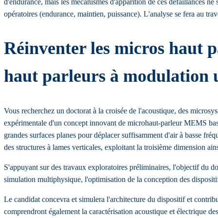
d'endurance, mais les mécanismes d'apparition de ces défaillances ne so
opératoires (endurance, maintien, puissance). L'analyse se fera au trav
Réinventer les micros haut p
haut parleurs à modulation 
Vous recherchez un doctorat à la croisée de l'acoustique, des microsystè
expérimentale d'un concept innovant de microhaut-parleur MEMS basé s
grandes surfaces planes pour déplacer suffisamment d'air à basse fréque
des structures à lames verticales, exploitant la troisième dimension ai
S'appuyant sur des travaux exploratoires préliminaires, l'objectif d
simulation multiphysique, l'optimisation de la conception des disposit
Le candidat concevra et simulera l'architecture du dispositif et contrib
comprendront également la caractérisation acoustique et électrique des