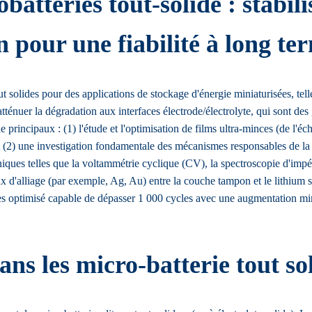
atteries tout-solide : stabili
n pour une fiabilité à long te
t solides pour des applications de stockage d'énergie miniaturisées, telle
atténuer la dégradation aux interfaces électrode/électrolyte, qui sont de
che principaux : (1) l'étude et l'optimisation de films ultra-minces (de
(2) une investigation fondamentale des mécanismes responsables de la dé
chniques telles que la voltammétrie cyclique (CV), la spectroscopie d'im
'alliage (par exemple, Ag, Au) entre la couche tampon et le lithium ser
es optimisé capable de dépasser 1 000 cycles avec une augmentation mini
ns les micro-batterie tout so