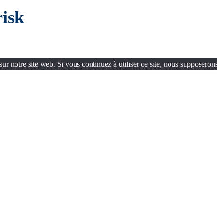
risk
ur notre site web. Si vous continuez à utiliser ce site, nous supposerons 