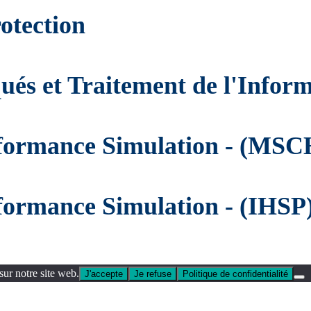
otection
és et Traitement de l'Infor
rformance Simulation - (MS
formance Simulation - (IHSP
sur notre site web.
J'accepte
Je refuse
Politique de confidentialité