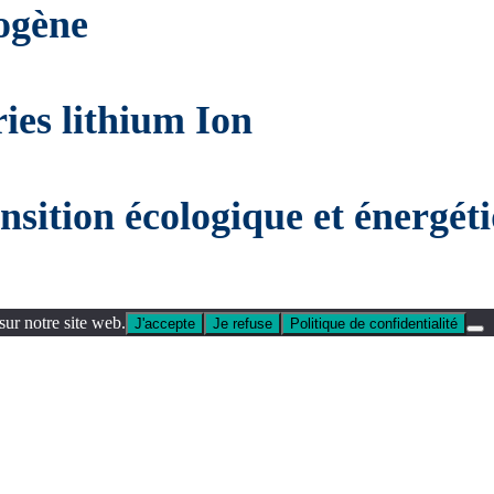
ogène
ies lithium Ion
sition écologique et énergét
sur notre site web.
J'accepte
Je refuse
Politique de confidentialité