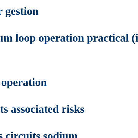
r gestion
m loop operation practical (
 operation
ts associated risks
s circuits sodium