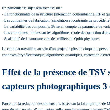
En particulier le sujet sera focalisé sur :
- La fonctionnalité de la structure (interaction coulombienne, RF et q
- Les contraintes de fabrication (simulation et contrainte de procédé réa
- La variabilité des composants (Prise en compte de paramètre de variabi
- Les contraintes induites sur les algorithmes (code de correction d'err
- Scalabilité de la structure vers des milliers de Qubit physiques
Le candidat travaillera au sein d'un projet de plus de cinquante personn
connexes (cryoélectronique, algorithmes quantiques, correction d'err
Effet de la présence de TSV s
capteurs photographiques 3
Parce que la réduction des dimensions basée sur la loi empirique de Moo
pour de plus en plus d'applications telles que les capteurs d'image C