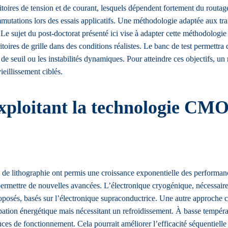
ansitoires de tension et de courant, lesquels dépendent fortement du ro
mmutations lors des essais applicatifs. Une méthodologie adaptée aux tran
 Le sujet du post-doctorat présenté ici vise à adapter cette méthodologi
itoires de grille dans des conditions réalistes. Le banc de test permettra d
 de seuil ou les instabilités dynamiques. Pour atteindre ces objectifs, 
ieillissement ciblés.
xploitant la technologie CMO
 de lithographie ont permis une croissance exponentielle des performance
ermettre de nouvelles avancées. L’électronique cryogénique, nécessaire 
oposés, basés sur l’électronique supraconductrice. Une autre approche con
ssipation énergétique mais nécessitant un refroidissement. À basse temp
ces de fonctionnement. Cela pourrait améliorer l’efficacité séquentielle d