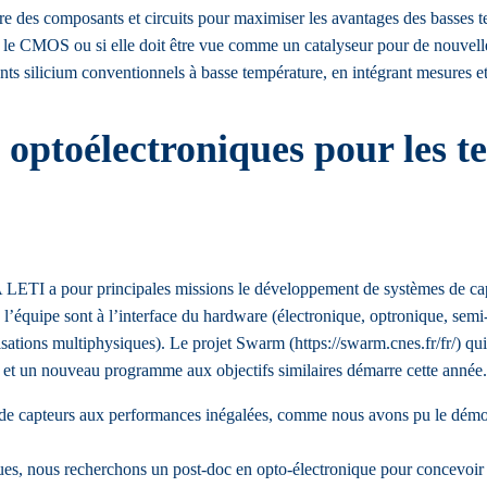
ure des composants et circuits pour maximiser les avantages des basses te
 le CMOS ou si elle doit être vue comme un catalyseur pour de nouvell
ts silicium conventionnels à basse température, en intégrant mesures et
optoélectroniques pour les te
TI a pour principales missions le développement de systèmes de capteu
’équipe sont à l’interface du hardware (électronique, optronique, semi-co
sations multiphysiques). Le projet Swarm (https://swarm.cnes.fr/fr/) qu
, et un nouveau programme aux objectifs similaires démarre cette année.
 de capteurs aux performances inégalées, comme nous avons pu le démon
s, nous recherchons un post-doc en opto-électronique pour concevoir 