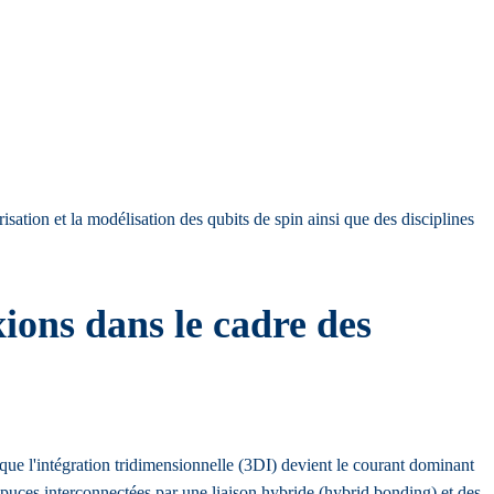
isation et la modélisation des qubits de spin ainsi que des disciplines
xions dans le cadre des
e que l'intégration tridimensionnelle (3DI) devient le courant dominant
puces interconnectées par une liaison hybride (hybrid bonding) et des