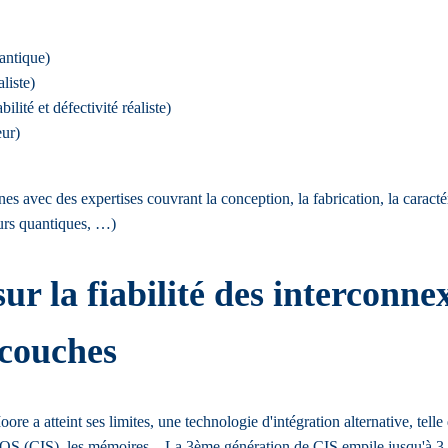
uantique)
liste)
lité et défectivité réaliste)
eur)
es avec des expertises couvrant la conception, la fabrication, la caractér
eurs quantiques, …)
ur la fiabilité des interconne
 couches
re a atteint ses limites, une technologie d'intégration alternative, tell
MOS (CIS), les mémoires... La 3ème génération de CIS empile jusqu'à 3 