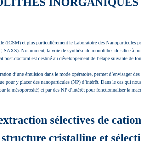
LITHES INORGANIQUES 
ule (ICSM) et plus particulièrement le Laboratoire des Nanoparticules
 SAXS). Notamment, la voie de synthèse de monolithes de silice à poro
at post-doctoral est destiné au développement de l’étape suivante de fon
ation d’une émulsion dans le mode opératoire, permet d’envisager des mé
que pour y placer des nanoparticules (NP) d’intérêt. Dans le cas qui nou
 pour la mésoporosité) et par des NP d’intérêt pour fonctionnaliser la ma
extraction sélectives de cati
tructure cristalline et sélecti