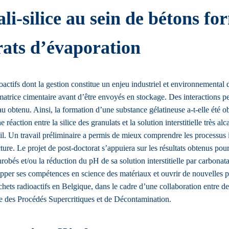
ali-silice au sein de bétons fo
ats d’évaporation
oactifs dont la gestion constitue un enjeu industriel et environnemental
matrice cimentaire avant d’être envoyés en stockage. Des interactions p
riau obtenu. Ainsi, la formation d’une substance gélatineuse a-t-elle été 
éaction entre la silice des granulats et la solution interstitielle très a
civil. Un travail préliminaire a permis de mieux comprendre les processu
ucture. Le projet de post-doctorat s’appuiera sur les résultats obtenus p
nrobés et/ou la réduction du pH de sa solution interstitielle par carbonat
pper ses compétences en science des matériaux et ouvrir de nouvelles pe
ets radioactifs en Belgique, dans le cadre d’une collaboration entre 
e des Procédés Supercritiques et de Décontamination.