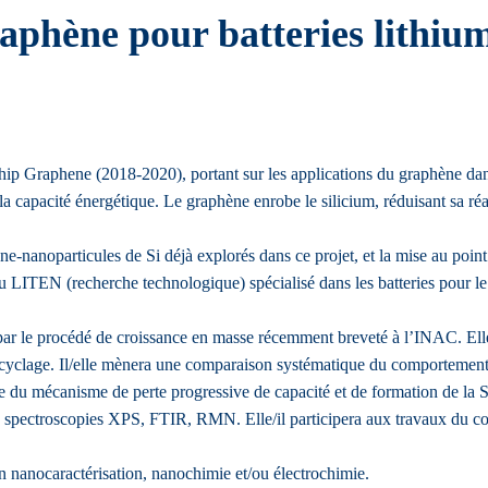
phène pour batteries lithium
hip Graphene (2018-2020), portant sur les applications du graphène dans 
 capacité énergétique. Le graphène enrobe le silicium, réduisant sa réact
ne-nanoparticules de Si déjà explorés dans ce projet, et la mise au poi
u LITEN (recherche technologique) spécialisé dans les batteries pour le
 par le procédé de croissance en masse récemment breveté à l’INAC. Elle/
n cyclage. Il/elle mènera une comparaison systématique du comportemen
e du mécanisme de perte progressive de capacité et de formation de la 
ue, spectroscopies XPS, FTIR, RMN. Elle/il participera aux travaux du c
 nanocaractérisation, nanochimie et/ou électrochimie.