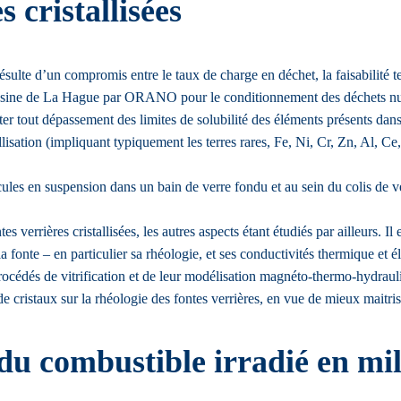
 cristallisées
ésulte d’un compromis entre le taux de charge en déchet, la faisabilité
à l’usine de La Hague par ORANO pour le conditionnement des déchets nu
ter tout dépassement des limites de solubilité des éléments présents dan
lisation (impliquant typiquement les terres rares, Fe, Ni, Cr, Zn, Al, C
les en suspension dans un bain de verre fondu et au sein du colis de ver
es verrières cristallisées, les autres aspects étant étudiés par ailleurs. 
a fonte – en particulier sa rhéologie, et ses conductivités thermique et
océdés de vitrification et de leur modélisation magnéto-thermo-hydraul
e cristaux sur la rhéologie des fontes verrières, en vue de mieux maitris
du combustible irradié en mili