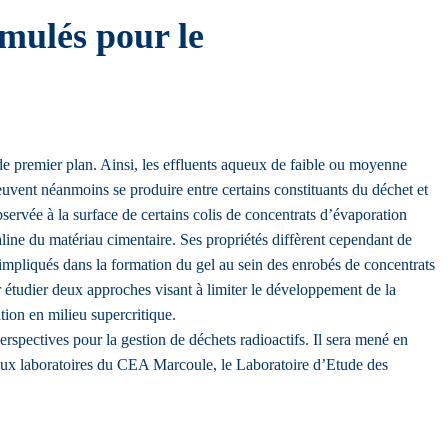
rmulés pour le
 de premier plan. Ainsi, les effluents aqueux de faible ou moyenne
euvent néanmoins se produire entre certains constituants du déchet et
observée à la surface de certains colis de concentrats d’évaporation
lcaline du matériau cimentaire. Ses propriétés diffèrent cependant de
s impliqués dans la formation du gel au sein des enrobés de concentrats
our étudier deux approches visant à limiter le développement de la
ation en milieu supercritique.
rspectives pour la gestion de déchets radioactifs. Il sera mené en
deux laboratoires du CEA Marcoule, le Laboratoire d’Etude des