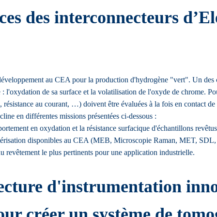
es des interconnecteurs d’El
éveloppement au CEA pour la production d'hydrogène "vert". Un des co
 l'oxydation de sa surface et la volatilisation de l'oxyde de chrome. P
 résistance au courant, …) doivent être évaluées à la fois en contact de
cline en différentes missions présentées ci-dessous :
tement en oxydation et la résistance surfacique d'échantillons revêtus
actérisation disponibles au CEA (MEB, Microscopie Raman, MET, S
 revêtement le plus pertinents pour une application industrielle.
cture d'instrumentation innov
our créer un système de tomog