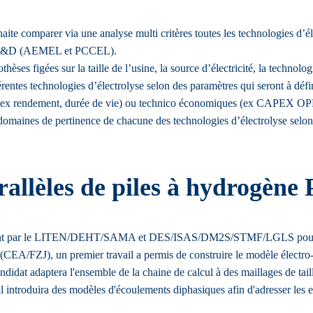
aite comparer via une analyse multi critères toutes les technologies d
de R&D (AEMEL et PCCEL).
èses figées sur la taille de l’usine, la source d’électricité, la technolo
rentes technologies d’électrolyse selon des paramètres qui seront à défi
s (ex rendement, durée de vie) ou technico économiques (ex CAPEX OPEX
 domaines de pertinence de chacune des technologies d’électrolyse selo
allèles de piles à hydrogèn
ment par le LITEN/DEHT/SAMA et DES/ISAS/DM2S/STMF/LGLS pour la si
(CEA/FZJ), un premier travail a permis de construire le modèle électr
at adaptera l'ensemble de la chaine de calcul à des maillages de taille
, il introduira des modèles d'écoulements diphasiques afin d'adresser l