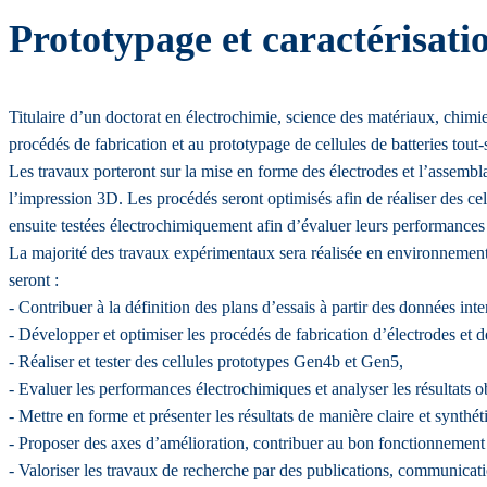
Prototypage et caractérisatio
Titulaire d’un doctorat en électrochimie, science des matériaux, chimie
procédés de fabrication et au prototypage de cellules de batteries tou
Les travaux porteront sur la mise en forme des électrodes et l’assembla
l’impression 3D. Les procédés seront optimisés afin de réaliser des cell
ensuite testées électrochimiquement afin d’évaluer leurs performances (
La majorité des travaux expérimentaux sera réalisée en environnement c
seront :
- Contribuer à la définition des plans d’essais à partir des données intern
- Développer et optimiser les procédés de fabrication d’électrodes et de
- Réaliser et tester des cellules prototypes Gen4b et Gen5,
- Evaluer les performances électrochimiques et analyser les résultats o
- Mettre en forme et présenter les résultats de manière claire et synthét
- Proposer des axes d’amélioration, contribuer au bon fonctionnement du
- Valoriser les travaux de recherche par des publications, communicatio