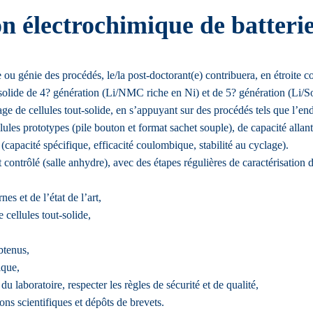
n électrochimique de batterie
 ou génie des procédés, le/la post-doctorant(e) contribuera, en étroite 
t-solide de 4? génération (Li/NMC riche en Ni) et de 5? génération (Li/S
ge de cellules tout-solide, en s’appuyant sur des procédés tels que l’endu
ules prototypes (pile bouton et format sachet souple), de capacité allant
capacité spécifique, efficacité coulombique, stabilité au cyclage).
ontrôlé (salle anhydre), avec des étapes régulières de caractérisation d
es et de l’état de l’art,
 cellules tout-solide,
btenus,
ique,
 laboratoire, respecter les règles de sécurité et de qualité,
ns scientifiques et dépôts de brevets.