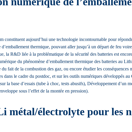
on numérique de l’emballemen
thium constituent aujourd’hui une technologie incontournable pour répond
e d’emballement thermique, pouvant aller jusqu’à un départ de feu voire 
 la R&D liée à la problématique de la sécurité des batteries est encore 
 numérique du phénomène d’emballement thermique des batteries au Lithiu
u fait de la combustion des gaz, ou encore étudier les conséquences mé
isées dans le cadre du postdoc, et sur les outils numériques développ
ur la base d’essais (tube à choc, tests abusifs), Développement d’un m
’enveloppe sous l’effet de la montée en pression).
i métal/électrolyte pour les 