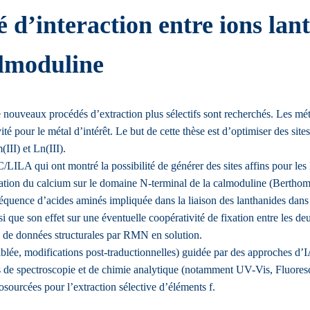
 d’interaction entre ions lant
almoduline
de nouveaux procédés d’extraction plus sélectifs sont recherchés. Les m
tivité pour le métal d’intérêt. Le but de cette thèse est d’optimiser des si
(III) et Ln(III).
ILA qui ont montré la possibilité de générer des sites affins pour les 
ixation du calcium sur le domaine N-terminal de la calmoduline (Berthomi
a séquence d’acides aminés impliquée dans la liaison des lanthanides dans 
si que son effet sur une éventuelle coopérativité de fixation entre les de
on de données structurales par RMN en solution.
ciblée, modifications post-traductionnelles) guidée par des approches d’
es de spectroscopie et de chimie analytique (notamment UV-Vis, Fluores
osourcées pour l’extraction sélective d’éléments f.