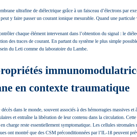
rane ultrafine de diélectrique grâce à un faisceau d’électrons par ex
 peut y faire passer un courant ionique mesurable. Quand une particule v
contrôler chaque élément intervenant dans l’obtention du signal : le diélec
ation des traces de courant. En partant du système le plus simple possibl
u sein du Leti comme du laboratoire du Lambe.
 propriétés immunomodulatrice
ane en contexte traumatique
 décès dans le monde, souvent associés à des hémorragies massives et à
laires et entraîne la libération de leur contenu dans la circulation. Cett
se en charge reste essentiellement symptomatique. Les cellules stromal
ues ont montré que des CSM préconditionnées par l’IL-1ß peuvent préveni