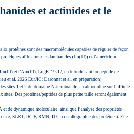
hanides et actinides et le
étallo-protéines sont des macromolécules capables de réguler de façon
tes protéiques affins pour les lanthanides (Ln(III)) et l’américium
Ln(III) et l’Am(III), LogK ˜ 9-12, en introduisant un peptide de
eu et al. 2026 EurJIC; Daronnat et al. en préparation).
les sites 1 et 2 du domaine N-terminal de la calmoduline sur l’affinité
ux sites. Des protéines/peptides de plus petite taille seront également
IA et de dynamique moléculaire, ainsi que l’analyse des propriétés
cence, SLRT, IRTF, RMN, ITC, cristallographie des protéines). Elle