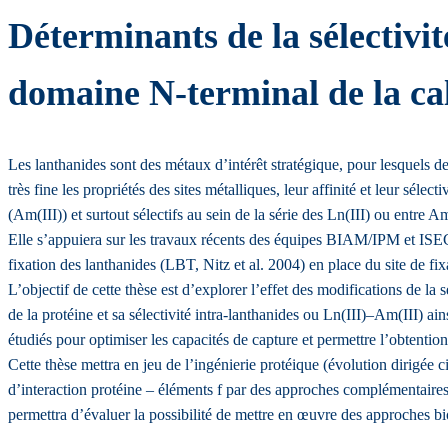
Déterminants de la sélectivité
domaine N-terminal de la c
Les lanthanides sont des métaux d’intérêt stratégique, pour lesquels 
très fine les propriétés des sites métalliques, leur affinité et leur sélec
(Am(III)) et surtout sélectifs au sein de la série des Ln(III) ou entre Am
Elle s’appuiera sur les travaux récents des équipes BIAM/IPM et ISEC/L
fixation des lanthanides (LBT, Nitz et al. 2004) en place du site de f
L’objectif de cette thèse est d’explorer l’effet des modifications de l
de la protéine et sa sélectivité intra-lanthanides ou Ln(III)–Am(III) ain
étudiés pour optimiser les capacités de capture et permettre l’obtenti
Cette thèse mettra en jeu de l’ingénierie protéique (évolution dirigée 
d’interaction protéine – éléments f par des approches complémentair
permettra d’évaluer la possibilité de mettre en œuvre des approches bi