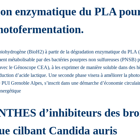
ion enzymatique du PLA pour
hotofermentation.
ohydrogène (BioH2) à partir de la dégradation enzymatique du PLA (acide
ement métabolisable par des bactéries pourpres non sulfureuses (PNSB)
n avec le Génoscope CEA), à les exprimer de manière soluble dans des hô
oduction d’acide lactique. Une seconde phase visera à améliorer la pho
 PUI Grenoble Alpes, s’inscrit dans une démarche d’économie circulaire 
énergétique
YNTHES d’inhibiteurs des br
que cilbant Candida auris