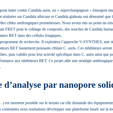
 pour lutter contre Candida auris, un « superchampignon » émergent mult
ept réalisées sur Candida albicans et Candida glabrata ont démontré qu
lles cibles antifongiques prometteuses. Nous avons mis au point un ense
 FRET pour le criblage de composés, des souches de Candida humanisées 
aines BET dans des cellules fongiques.
re programme de recherche. Il exploitera l’approche V-SYNTHES, une st
iteurs BET hautement puissants ciblant C. auris. Ces inhibiteurs seront
bles, puis validés pour leur activité spécifique dans C. auris ainsi que 
ésistance aux inhibiteurs BET. Ce projet allie une stratégie antifongiq
.
d’analyse par nanopore solid
…) est rarement possible sur le terrain car elle demande des équipemen
ces contraintes nous souhaitons développer une plateforme basée sur la 