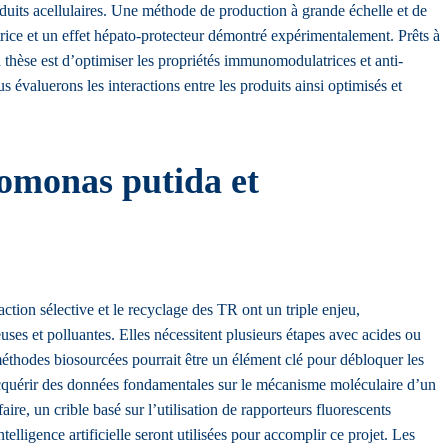
roduits acellulaires. Une méthode de production à grande échelle et de
atrice et un effet hépato-protecteur démontré expérimentalement. Prêts à
la thèse est d’optimiser les propriétés immunomodulatrices et anti-
valuerons les interactions entre les produits ainsi optimisés et
domonas putida et
ction sélective et le recyclage des TR ont un triple enjeu,
es et polluantes. Elles nécessitent plusieurs étapes avec acides ou
éthodes biosourcées pourrait être un élément clé pour débloquer les
 d’acquérir des données fondamentales sur le mécanisme moléculaire d’un
ire, un crible basé sur l’utilisation de rapporteurs fluorescents
elligence artificielle seront utilisées pour accomplir ce projet. Les