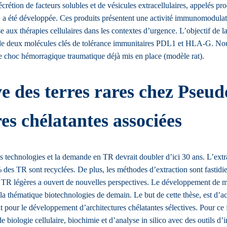
crétion de facteurs solubles et de vésicules extracellulaires, appelés p
tiel, a été développée. Ces produits présentent une activité immunomodul
use aux thérapies cellulaires dans les contextes d’urgence. L’objectif de 
n de deux molécules clés de tolérance immunitaires PDL1 et HLA-G. Nous é
 de choc hémorragique traumatique déjà mis en place (modèle rat).
ive des terres rares chez Pseu
s chélatantes associées
s technologies et la demande en TR devrait doubler d’ici 30 ans. L’extra
s TR sont recyclées. De plus, les méthodes d’extraction sont fastidieus
s TR légères a ouvert de nouvelles perspectives. Le développement de m
dans la thématique biotechnologies de demain. Le but de cette thèse, est
 pour le développement d’architectures chélatantes sélectives. Pour ce fa
biologie cellulaire, biochimie et d’analyse in silico avec des outils d’int