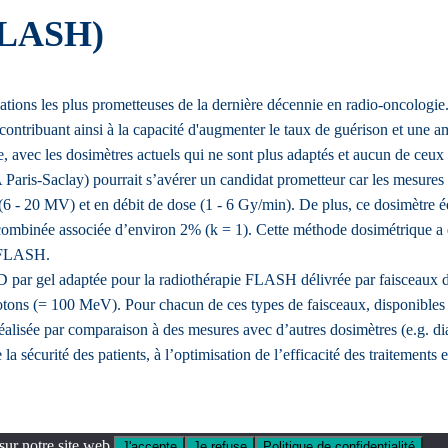
(FLASH)
tions les plus prometteuses de la dernière décennie en radio-oncologie. 
 contribuant ainsi à la capacité d'augmenter le taux de guérison et une amé
ue, avec les dosimètres actuels qui ne sont plus adaptés et aucun de ceu
is-Saclay) pourrait s’avérer un candidat prometteur car les mesures e
 - 20 MV) et en débit de dose (1 - 6 Gy/min). De plus, ce dosimètre éq
combinée associée d’environ 2% (k = 1). Cette méthode dosimétrique a ét
x FLASH.
D par gel adaptée pour la radiothérapie FLASH délivrée par faisceaux de
tons (= 100 MeV). Pour chacun de ces types de faisceaux, disponibles 
a réalisée par comparaison à des mesures avec d’autres dosimètres (e.g. d
 la sécurité des patients, à l’optimisation de l’efficacité des traitements
sur notre site web.
J'accepte
Je refuse
Politique de confidentialité