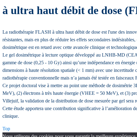
à ultra haut débit de dose 
La radiothérapie FLASH à ultra haut débit de dose est l'une des innova
résistantes, mais en plus de réduire les effets secondaires indésirables,
dosimétrique est en retard avec cette avancée clinique et technologiq
Le gel dosimétrique à lecture optique développé au LNHB-MD (CEA Par
gamme de dose (0,25 - 10 Gy) ainsi qu’une indépendance en énergie (6
dimensions à haute résolution spatiale (< 1 mm) avec une incertitude 
radiothérapie conventionnelle mais n’a jamais été testée en faisceau
Ce projet doctoral vise à mettre au point une méthode de dosimétrie 3
MeV), (2) électrons à très haute énergie (VHEE = 50 MeV), et (3) pro
Villejuif, la validation de la distribution de dose mesurée par gel ser
Cette étude apportera une contribution significative à l’amélioration de
clinique.
Top
Nous utilisons des cookies pour vous garantir la meilleure expérience 