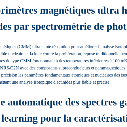
imètres magnétiques ultra h
nides par spectrométrie de ph
gnétiques (CMM) ultra haute résolution pour améliorer l’analyse isoto
le nucléaire et la lutte contre la prolifération, repose traditionnelleme
niques de type CMM fonctionnant à des températures inférieures à 100 mK 
RS/C2N avec des composants supraconducteurs et paramagnétiques, pui
c précision les paramètres fondamentaux atomiques et nucléaires des isot
ttant une analyse isotopique d'actinides plus fiable et précise.
e automatique des spectres g
earning pour la caractérisat