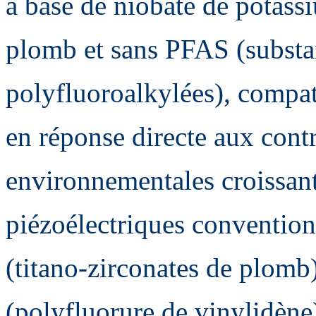
à base de niobate de potas
plomb et sans PFAS (substan
polyfluoroalkylées), compati
en réponse directe aux contr
environnementales croissant
piézoélectriques conventio
(titano-zirconates de plom
(polyfluorure de vinylidène)