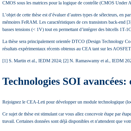
CMOS sous les matrices pour la logique de contrôle (CMOS Under A
L’objet de cette thèse est d’évaluer d’autres types de sélecteurs, e
mémoires FeRAM. Les caractéristiques de ces transistors back-end [3] (
basses tensions (< 1V) tout en permettant d’intégrer des bitcells 1T-1
La thèse sera principalement orientée DTCO (Design Technology Co-Opti
résultats expérimentaux récents obtenus au CEA tant sur les AOSFET 
[1] S. Martin et al., IEDM 2024; [2] N. Ramaswamy et al., IEDM 202
Technologies SOI avancées: c
Rejoignez le CEA-Leti pour développer un module technologique (local
Ce sujet de thèse est stimulant car vous allez concevoir étape par éta
travail. Certaines données sont déjà disponibles et n'attendent que vot