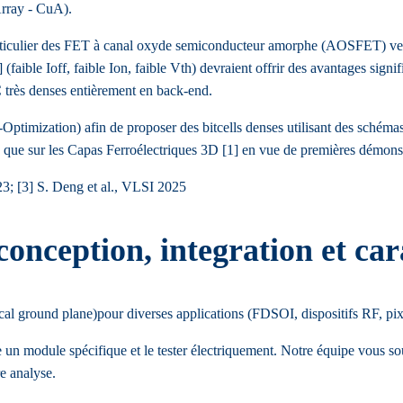
rray - CuA).
n particulier des FET à canal oxyde semiconducteur amorphe (AOSFET) ver
faible Ioff, faible Ion, faible Vth) devraient offrir des avantages sig
C très denses entièrement en back-end.
mization) afin de proposer des bitcells denses utilisant des schémas d
que sur les Capas Ferroélectriques 3D [1] en vue de premières démonstr
3; [3] S. Deng et al., VLSI 2025
onception, integration et cara
 ground plane)pour diverses applications (FDSOI, dispositifs RF, pixel
pe un module spécifique et le tester électriquement. Notre équipe vous 
re analyse.