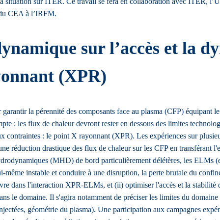
on à la situation sur ITER. Ce travail se fera en collaboration avec IT
es du CEA à l’IRFM.
ynamique sur l’accès et la d
ayonnant (XPR)
r garantir la pérennité des composants face au plasma (CFP) équipant le d
te : les flux de chaleur devront rester en dessous des limites technologi
ux contraintes : le point X rayonnant (XPR). Les expériences sur plus
e réduction drastique des flux de chaleur sur les CFP en transférant l'e
étohydrodynamiques (MHD) de bord particulièrement délétères, les ELMs 
lui-même instable et conduire à une disruption, la perte brutale du con
re dans l'interaction XPR-ELMs, et (ii) optimiser l'accès et la stabilité 
le domaine. Il s'agira notamment de préciser les limites du domaine 
etés injectées, géométrie du plasma). Une participation aux campagnes