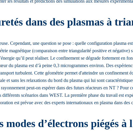
les résultats et prédictions des simulations aux mesures expérimenta
etés dans des plasmas à trian
se. Cependant, une question se pose : quelle configuration plasma est l
trie magnétique (comparaison entre triangularité positive et négative) su
ergie qu’il peut réaliser. Le confinement se dégrade fortement en fonct
cœur du plasma est d’à peine 0,3 microgrammes environ. Des expérience
e transport turbulent. Cette géométrie permet d'atteindre un confinement
imale et sans les relaxations du bord du plasma qui lui sont caractéristiq
rayonnement peut-on espérer dans des futurs réacteurs en NT ? Pour con
ans différents scénarios dans WEST. La première phase du travail est exp
llaboration est prévue avec des experts internationaux en plasma dans d
s modes d’électrons piégés à l