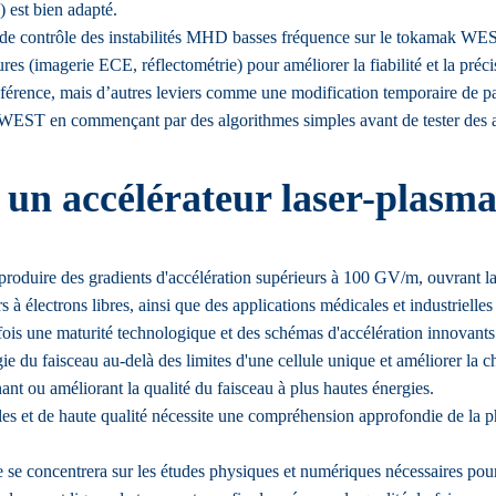
est bien adapté.
gie de contrôle des instabilités MHD basses fréquence sur le tokamak W
es (imagerie ECE, réflectométrie) pour améliorer la fiabilité et la précis
érence, mais d’autres leviers comme une modification temporaire de par
 de WEST en commençant par des algorithmes simples avant de tester des
un accélérateur laser-plasma
duire des gradients d'accélération supérieurs à 100 GV/m, ouvrant la voi
à électrons libres, ainsi que des applications médicales et industrielle
 fois une maturité technologique et des schémas d'accélération innovant
e du faisceau au-delà des limites d'une cellule unique et améliorer la ch
ant ou améliorant la qualité du faisceau à plus hautes énergies.
les et de haute qualité nécessite une compréhension approfondie de la ph
 se concentrera sur les études physiques et numériques nécessaires po