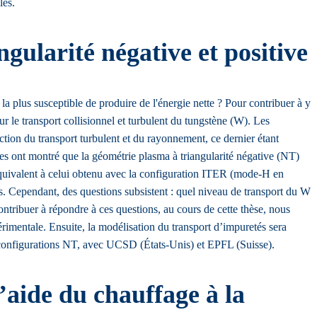
les.
gularité négative et positive
a plus susceptible de produire de l'énergie nette ? Pour contribuer à y
r le transport collisionnel et turbulent du tungstène (W). Les
ion du transport turbulent et du rayonnement, ce dernier étant
s ont montré que la géométrie plasma à triangularité négative (NT)
 équivalent à celui obtenu avec la configuration ITER (mode-H en
ues. Cependant, des questions subsistent : quel niveau de transport du W
tribuer à répondre à ces questions, au cours de cette thèse, nous
érimentale. Ensuite, la modélisation du transport d’impuretés sera
es configurations NT, avec UCSD (États-Unis) et EPFL (Suisse).
’aide du chauffage à la