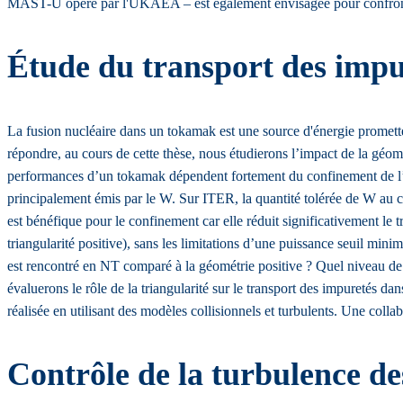
MAST-U opéré par l'UKAEA – est également envisagée pour confronter 
Étude du transport des impur
La fusion nucléaire dans un tokamak est une source d'énergie prometteu
répondre, au cours de cette thèse, nous étudierons l’impact de la géomé
performances d’un tokamak dépendent fortement du confinement de l’én
principalement émis par le W. Sur ITER, la quantité tolérée de W au 
est bénéfique pour le confinement car elle réduit significativement l
triangularité positive), sans les limitations d’une puissance seuil min
est rencontré en NT comparé à la géométrie positive ? Quel niveau de 
évaluerons le rôle de la triangularité sur le transport des impuretés d
réalisée en utilisant des modèles collisionnels et turbulents. Une co
Contrôle de la turbulence de