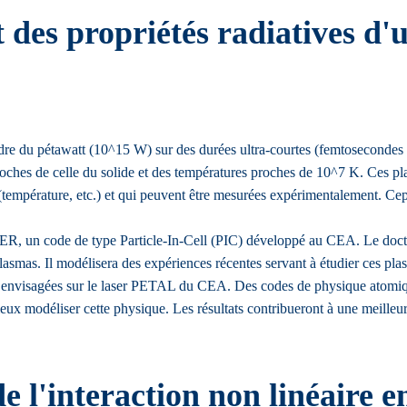
des propriétés radiatives d'u
rdre du pétawatt (10^15 W) sur des durées ultra-courtes (femtosecondes à
proches de celle du solide et des températures proches de 10^7 K. Ces pl
 (température, etc.) et qui peuvent être mesurées expérimentalement. Ce
LDER, un code de type Particle-In-Cell (PIC) développé au CEA. Le doct
smas. Il modélisera des expériences récentes servant à étudier ces plas
s envisagées sur le laser PETAL du CEA. Des codes de physique atomique
x modéliser cette physique. Les résultats contribueront à une meilleure
 l'interaction non linéaire ent