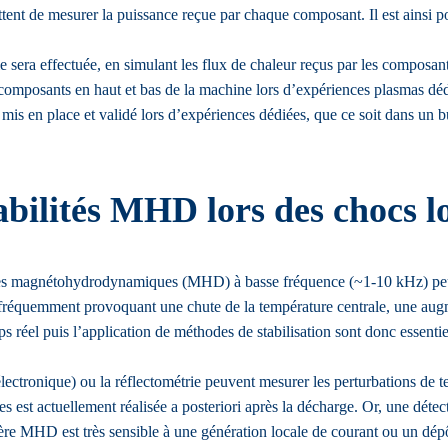
nt de mesurer la puissance reçue par chaque composant. Il est ainsi po
e sera effectuée, en simulant les flux de chaleur reçus par les composan
 composants en haut et bas de la machine lors d’expériences plasmas dédié
is en place et validé lors d’expériences dédiées, que ce soit dans un 
tabilités MHD lors des chocs
ues magnétohydrodynamiques (MHD) à basse fréquence (~1-10 kHz) peuve
équemment provoquant une chute de la température centrale, une augment
s réel puis l’application de méthodes de stabilisation sont donc essen
ctronique) ou la réflectométrie peuvent mesurer les perturbations de t
es est actuellement réalisée a posteriori après la décharge. Or, une déte
re MHD est très sensible à une génération locale de courant ou un dépô