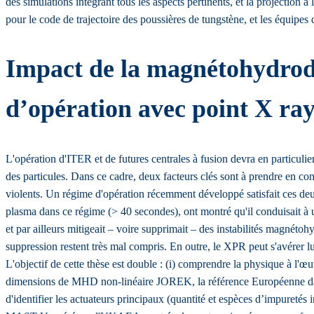
des simulations intégrant tous les aspects pertinents, et la projecti
pour le code de trajectoire des poussières de tungstène, et les équip
Impact de la magnétohydrod
d’opération avec point X r
L'opération d'ITER et de futures centrales à fusion devra en particulie
des particules. Dans ce cadre, deux facteurs clés sont à prendre en comp
violents. Un régime d'opération récemment développé satisfait ces de
plasma dans ce régime (> 40 secondes), ont montré qu'il conduisait à un
et par ailleurs mitigeait – voire supprimait – des instabilités magn
suppression restent très mal compris. En outre, le XPR peut s'avérer 
L'objectif de cette thèse est double : (i) comprendre la physique à l'œuv
dimensions de MHD non-linéaire JOREK, la référence Européenne dans 
d'identifier les actuateurs principaux (quantité et espèces d’impur