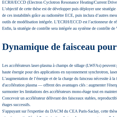
ECRH/ECCD (Electron Cyclotron Resonance Heating/Current Drive) 
L’objectif de cette thèse est de développer puis déployer une straté
de ces instabilités grâce au radiomètre ECE, puis inclura d’autres mesur
outils de modélisation intégrée. L’ECRH/ECCD est l’actionneur de réf
Enfin, la stratégie de contrôle sera intégrée au système de contrôle
Dynamique de faisceau pour 
Les accélérateurs laser-plasma à champs de sillage (LWFAs) peuvent pro
haute énergie pour des applications en rayonnement synchrotron, lasers 
L’augmentation de l’énergie et de la charge du faisceau nécessite à la
d'accélération plasma — offrent des avantages clés : augmenter l'énergi
surmonter les limitations des accélérateurs mono-étage tout en mainten
Concevoir un accélérateur délivrant des faisceaux stables, reproductib
étages successifs.
S'appuyant sur l'expertise du DACM du CEA Paris-Saclay, cette thèse