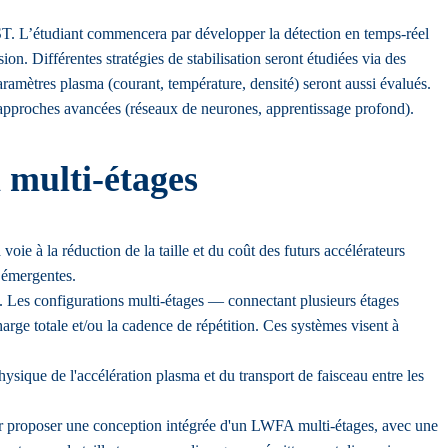
EST. L’étudiant commencera par développer la détection en temps-réel
ion. Différentes stratégies de stabilisation seront étudiées via des
amètres plasma (courant, température, densité) seront aussi évalués.
 approches avancées (réseaux de neurones, apprentissage profond).
 multi-étages
e à la réduction de la taille et du coût des futurs accélérateurs
s émergentes.
s. Les configurations multi-étages — connectant plusieurs étages
arge totale et/ou la cadence de répétition. Ces systèmes visent à
ysique de l'accélération plasma et du transport de faisceau entre les
ur proposer une conception intégrée d'un LWFA multi-étages, avec une