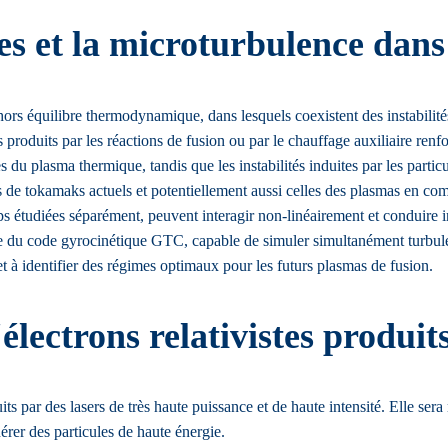
ues et la microturbulence dan
s équilibre thermodynamique, dans lesquels coexistent des instabilités de
roduits par les réactions de fusion ou par le chauffage auxiliaire renfor
 du plasma thermique, tandis que les instabilités induites par les particu
 de tokamaks actuels et potentiellement aussi celles des plasmas en 
mps étudiées séparément, peuvent interagir non-linéairement et conduire
aide du code gyrocinétique GTC, capable de simuler simultanément turbulen
à identifier des régimes optimaux pour les futurs plasmas de fusion.
électrons relativistes produi
ts par des lasers de très haute puissance et de haute intensité. Elle ser
érer des particules de haute énergie.