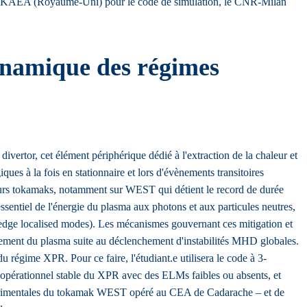
ER, l’UKAEA (Royaume-Uni) pour le code de simulation, le CNR-Milan
ynamique des régimes
ivertor, cet élément périphérique dédié à l'extraction de la chaleur et
ques à la fois en stationnaire et lors d'évènements transitoires
ieurs tokamaks, notamment sur WEST qui détient le record de durée
ssentiel de l'énergie du plasma aux photons et aux particules neutres,
(edge localised modes). Les mécanismes gouvernant ces mitigation et
finement du plasma suite au déclenchement d'instabilités MHD globales.
du régime XPR. Pour ce faire, l'étudiant.e utilisera le code à 3-
opérationnel stable du XPR avec des ELMs faibles ou absents, et
 expérimentales du tokamak WEST opéré au CEA de Cadarache – et de