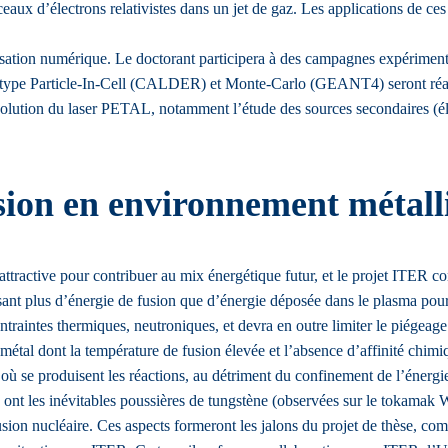
isceaux d’électrons relativistes dans un jet de gaz. Les applications de ce
isation numérique. Le doctorant participera à des campagnes expérimen
e type Particle-In-Cell (CALDER) et Monte-Carlo (GEANT4) seront réalis
volution du laser PETAL, notamment l’étude des sources secondaires (éle
fusion en environnement méta
tractive pour contribuer au mix énergétique futur, et le projet ITER co
isant plus d’énergie de fusion que d’énergie déposée dans le plasma pou
raintes thermiques, neutroniques, et devra en outre limiter le piégeage 
étal dont la température de fusion élevée et l’absence d’affinité chim
 se produisent les réactions, au détriment du confinement de l’énergie 
s ont les inévitables poussières de tungstène (observées sur le tokamak 
 fusion nucléaire. Ces aspects formeront les jalons du projet de thèse,