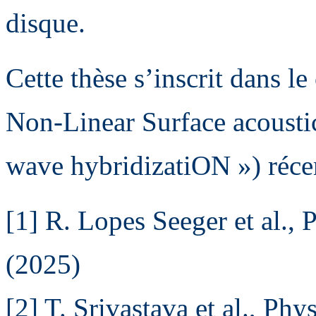
disque.
Cette thèse s’inscrit dans 
Non-Linear Surface acousti
wave hybridizatiON ») réc
[1] R. Lopes Seeger et al., 
(2025)
[2] T. Srivastava et al., Ph