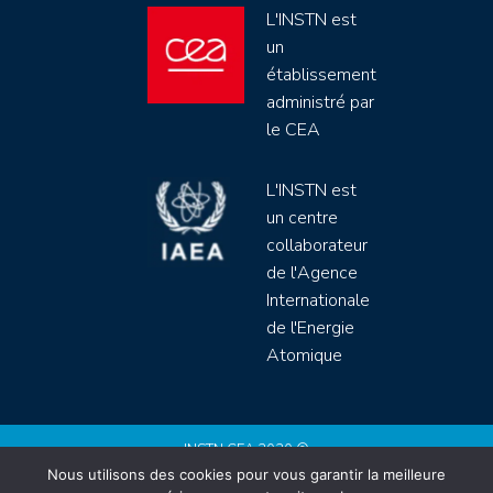
L'INSTN est
un
établissement
administré par
le CEA
L'INSTN est
un centre
collaborateur
de l'Agence
Internationale
de l'Energie
Atomique
INSTN CEA 2020 ©
Nous utilisons des cookies pour vous garantir la meilleure
Politique de protection de données (rgpd)