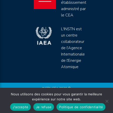
établissement
administré par
le CEA
L'INSTN est
un centre
collaborateur
de l'Agence
Internationale
de l'Energie
Atomique
INSTN CEA 2020 ©
Nous utilisons des cookies pour vous garantir la meilleure
Politique de protection de données (rgpd)
expérience sur notre site web.
Règlement intérieur
Mentions légales
CGV
J'accepte
Je refuse
Politique de confidentialité
Site by
Youdemus