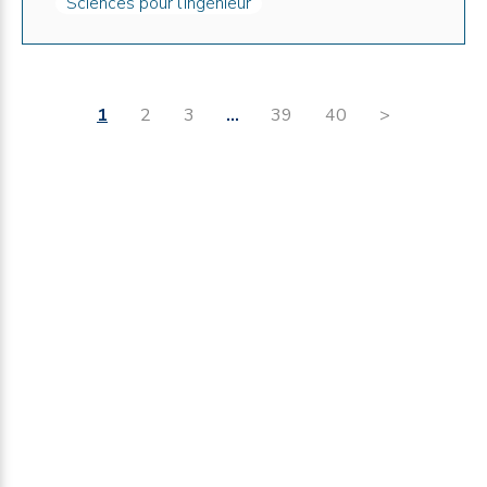
Sciences pour l’ingénieur
1
2
3
…
39
40
>