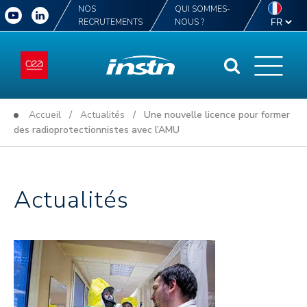
NOS
QUI SOMMES-
RECRUTEMENTS
NOUS ?
Accueil
/
Actualités
/ Une nouvelle licence pour former
des radioprotectionnistes avec l’AMU
Actualités