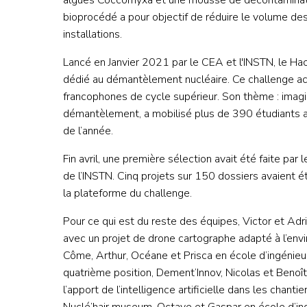
algues Coccomyxa et une mousse de décontaminat
bioprocédé a pour objectif de réduire le volume de
installations.
Lancé en Janvier 2021 par le CEA et l'INSTN, le H
dédié au démantèlement nucléaire. Ce challenge acce
francophones de cycle supérieur. Son thème : imagi
démantèlement, a mobilisé plus de 390 étudiants a
de l’année.
Fin avril, une première sélection avait été faite par 
de l’INSTN. Cinq projets sur 150 dossiers avaient été
la plateforme du challenge.
Pour ce qui est du reste des équipes, Victor et Adr
avec un projet de drone cartographe adapté à l’env
Côme, Arthur, Océane et Prisca en école d’ingénieur 
quatrième position, Dement’Innov, Nicolas et Benoît 
l’apport de l’intelligence artificielle dans les chan