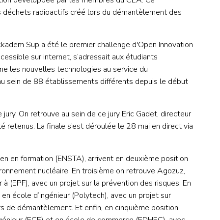
ion développée par les membres du CEA. Ce
s déchets radioactifs créé lors du démantèlement des
ackadem Sup a été le premier challenge d'Open Innovation
ssible sur internet, s’adressait aux étudiants
ne les nouvelles technologies au service du
u sein de 88 établissements différents depuis le début
le jury. On retrouve au sein de ce jury Eric Gadet, directeur
 retenus. La finale s’est déroulée le ​28 mai en direct via
ien en formation (ENSTA), arrivent en deuxième position
ironnement nucléaire. En troisième on retrouve Agozuz,
à (EPF), avec un projet sur la prévention des risques. En
en école d’ingénieur (Polytech), avec un projet sur
tiers de démantèlement. Et enfin, en cinquième position,