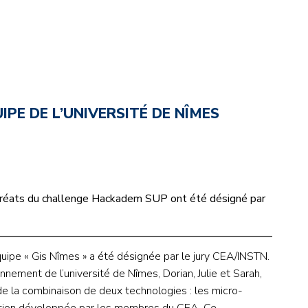
NOS ALUMNI
SERVICES DIGITAUX
LES ASSOCIATIONS
CATALOGUE
IPE DE L’UNIVERSITÉ DE NÎMES
lauréats du challenge Hackadem SUP ont été désigné par
équipe « Gis Nîmes » a été désignée par le jury CEA/INSTN.
nement de l’université de Nîmes, Dorian, Julie et Sarah,
e la combinaison de deux technologies : les micro-