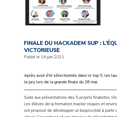
Credit : L. Godart/CEA
Credit : L. Godart/CEA
Crédit : vgajic
Crédit : P.Stroppa / CEA
FINALE DU HACKADEM SUP : L’ÉQU
VICTORIEUSE
Publié le
14 juin 2021
Après avoir été sélectionnés dans le top 5, les 
le jury lors de la grande finale du 28 mai.
Suite aux présentations des 5 projets finalistes, l’
Les élèves de la formation master risques et environ
ont proposé de développer un bioprocédé à partir d