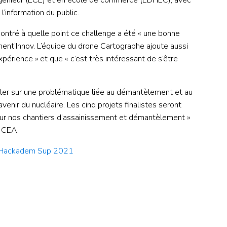
ngénieur (ECE) et en école de commerce (EDHEC), avec
l’information du public.
montré à quelle point ce challenge a été « une bonne
ement’Innov. L’équipe du drone Cartographe ajoute aussi
périence » et que « c’est très intéressant de s’être
ller sur une problématique liée au démantèlement et au
enir du nucléaire. Les cinq projets finalistes seront
 sur nos chantiers d’assainissement et démantèlement »
u CEA.
 Hackadem Sup 2021