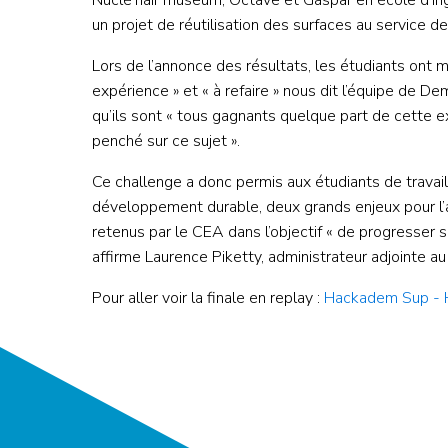
Nuclé’hair museum, Octave et Gaspar en école d’i
un projet de réutilisation des surfaces au service de 
Lors de l’annonce des résultats, les étudiants ont 
expérience » et « à refaire » nous dit l’équipe de D
qu’ils sont « tous gagnants quelque part de cette ex
penché sur ce sujet ».
Ce challenge a donc permis aux étudiants de travai
développement durable, deux grands enjeux pour l’av
retenus par le CEA dans l’objectif « de progresser
affirme Laurence Piketty, administrateur adjointe a
Pour aller voir la finale en replay :
Hackadem Sup -