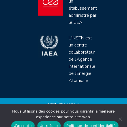
un
établissement
administré par
le CEA
L'INSTN est
un centre
collaborateur
de l'Agence
Internationale
de l'Energie
Atomique
INSTN CEA 2020 ©
Nous utilisons des cookies pour vous garantir la meilleure
Politique de protection de données (rgpd)
expérience sur notre site web.
Règlement intérieur
Mentions légales
CGV
J'accepte
Je refuse
Politique de confidentialité
Site by
Youdemus