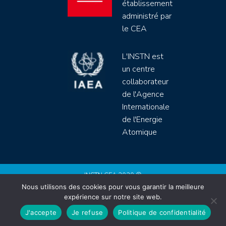
établissement
administré par
le CEA
L'INSTN est
un centre
collaborateur
de l'Agence
Internationale
de l'Energie
Atomique
INSTN CEA 2020 ©
Nous utilisons des cookies pour vous garantir la meilleure
Politique de protection de données (rgpd)
expérience sur notre site web.
Règlement intérieur
Mentions légales
CGV
J'accepte
Je refuse
Politique de confidentialité
Site by
Youdemus