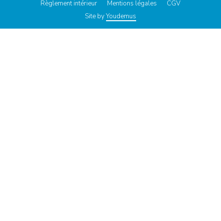
Règlement intérieur
Mentions légales
CGV
Site by
Youdemus