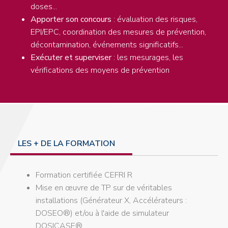
doses...
Apporter son concours
: évaluation des risques,
EPI/EPC, coordination des mesures de prévention,
décontamination, événements significatifs...
Exécuter et superviser
: les mesurages, les
vérifications des moyens de prévention
LES + DE LA FORMATION
Formation certifiée CEFRI R
Mise en œuvre de TP sur de véritables
installations (Générateur X, Accélérateurs :
DOSEO®) et/ou à l'aide de simulateur
DOSICASE®