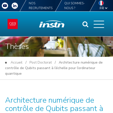
NOS
QUI SOMMES-
RECRUTEMENTS
NOUS ?
Thèses
Accueil
/
Post Doctorat
/ Architecture numérique de
contrôle de Qubits passant à l’échelle pour l’ordinateur
quantique
Architecture numérique de
contrôle de Qubits passant à