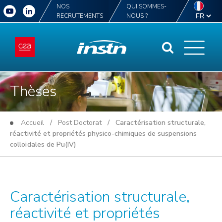
NOS
QUI SOMMES-
RECRUTEMENTS
NOUS ?
Thèses
Accueil
/
Post Doctorat
/ Caractérisation structurale,
réactivité et propriétés physico-chimiques de suspensions
colloïdales de Pu(IV)
Caractérisation structurale,
réactivité et propriétés