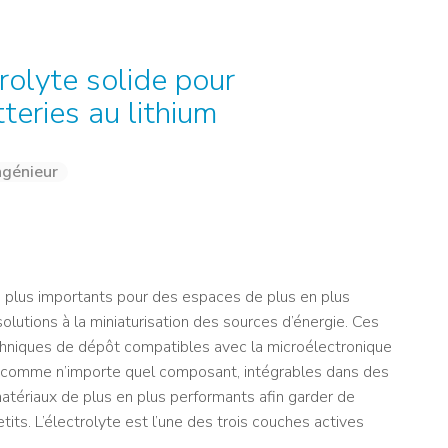
NOS ALUMNI
SERVICES DIGITAUX
LES ASSOCIATIONS
CATALOGUE
olyte solide pour
teries au lithium
ngénieur
n plus importants pour des espaces de plus en plus
solutions à la miniaturisation des sources d’énergie. Ces
chniques de dépôt compatibles avec la microélectronique
es comme n’importe quel composant, intégrables dans des
 matériaux de plus en plus performants afin garder de
its. L’électrolyte est l’une des trois couches actives