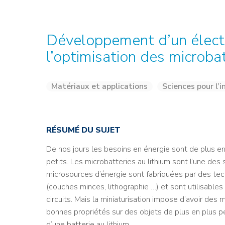
Credit : L. Godart/CEA
Credit : L. Godart/CEA
Crédit : vgajic
Crédit : P.Stroppa / CEA
Développement d’un électr
l’optimisation des microbat
Matériaux et applications
Sciences pour l’i
RÉSUMÉ DU SUJET
De nos jours les besoins en énergie sont de plus e
petits. Les microbatteries au lithium sont l’une des 
microsources d’énergie sont fabriquées par des te
(couches minces, lithographie …) et sont utilisabl
circuits. Mais la miniaturisation impose d’avoir des
bonnes propriétés sur des objets de plus en plus pet
d’une batterie au lithium.