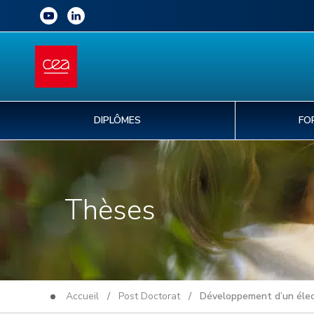
DIPLÔMES
FO
Thèses
Accueil
/
Post Doctorat
/ Développement d’un électro