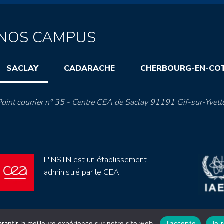
NOS CAMPUS
SACLAY
CADARACHE
CHERBOURG-EN-CO
oint courrier n° 35 - Centre CEA de Saclay 91191 Gif-sur-Yvett
L'INSTN est un établissement
administré par le CEA
rantir la meilleure expérience sur notre site web.
J'accepte
Je 