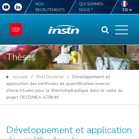
NOS
QUI SOMMES-
RECRUTEMENTS
NOUS ?
Thèses
Accueil
/
Post Doctorat
/ Développement et
application des méthodes de quantification inverse
d'incertitudes pour la thermohydraulique dans le cadre du
projet OECD/NEA ATRIUM
Développement et application