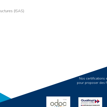
uctures (ISAS)
Nos certification
pour proposer des f