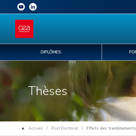
DIPLÔMES
FO
Thèses
Accueil
/
Post Doctorat
/ Effets des tremblements de