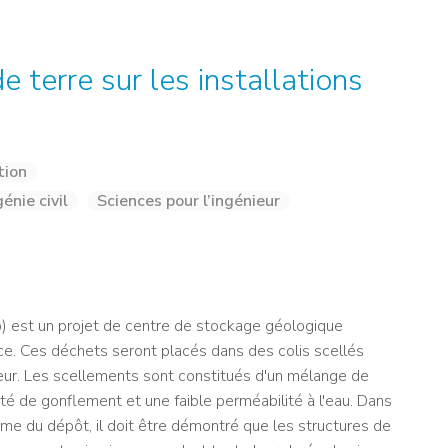
NOS ALUMNI
SERVICES DIGITAUX
LES ASSOCIATIONS
CATALOGUE
 terre sur les installations
tion
énie civil
Sciences pour l’ingénieur
o) est un projet de centre de stockage géologique
nce. Ces déchets seront placés dans des colis scellés
ur. Les scellements sont constitués d'un mélange de
té de gonflement et une faible perméabilité à l'eau. Dans
rme du dépôt, il doit être démontré que les structures de