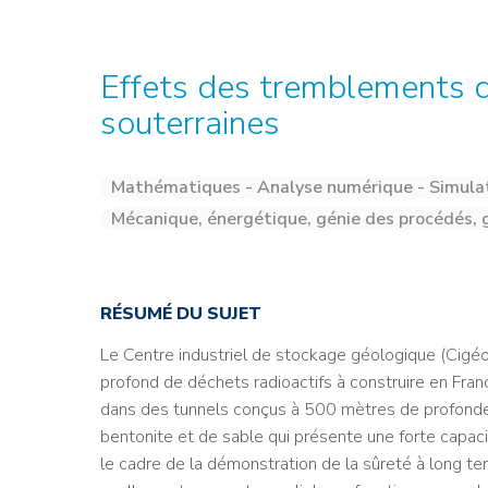
Credit : L. Godart/CEA
Credit : L. Godart/CEA
Crédit : vgajic
Crédit : P.Stroppa / CEA
Effets des tremblements de
souterraines
Mathématiques - Analyse numérique - Simula
Mécanique, énergétique, génie des procédés, g
RÉSUMÉ DU SUJET
Le Centre industriel de stockage géologique (Cigé
profond de déchets radioactifs à construire en Fra
dans des tunnels conçus à 500 mètres de profonde
bentonite et de sable qui présente une forte capaci
le cadre de la démonstration de la sûreté à long te