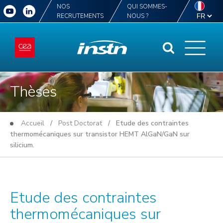
NOS
QUI SOMMES-
RECRUTEMENTS
NOUS ?
Thèses
Accueil
/
Post Doctorat
/ Etude des contraintes
thermomécaniques sur transistor HEMT AlGaN/GaN sur
silicium.
Etude des contraintes
thermomécaniques sur