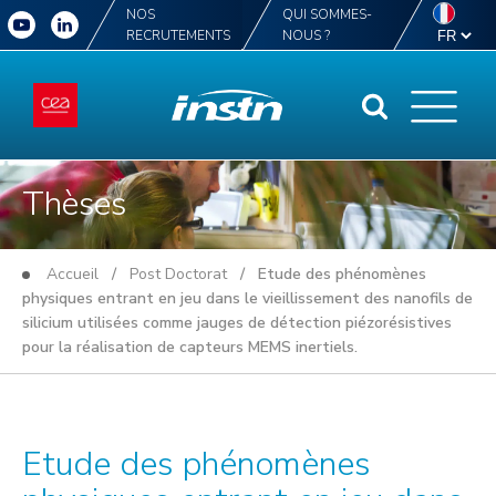
NOS
QUI SOMMES-
RECRUTEMENTS
NOUS ?
Thèses
Accueil
/
Post Doctorat
/ Etude des phénomènes
physiques entrant en jeu dans le vieillissement des nanofils de
silicium utilisées comme jauges de détection piézorésistives
pour la réalisation de capteurs MEMS inertiels.
Etude des phénomènes