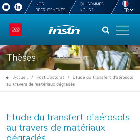
NOS
QUI SOMMES-
RECRUTEMENTS
NOUS ?
Thèses
Accueil
/
Post Doctorat
/ Etude du transfert d’aérosols
au travers de matériaux dégradés
Etude du transfert d’aérosols
au travers de matériaux
dégradés