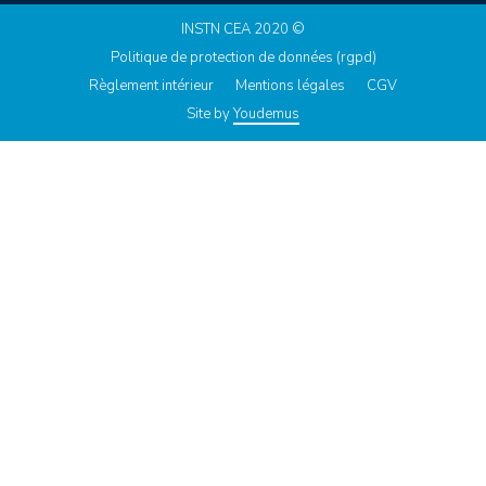
INSTN CEA 2020 ©
Politique de protection de données (rgpd)
Règlement intérieur
Mentions légales
CGV
Site by
Youdemus