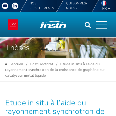
NOS
QUI SOMMES-
RECRUTEMENTS
NOUS ?
Thèses
Accueil
/
Post Doctorat
/ Etude in situ à l’aide du
rayonnement synchrotron de la croissance de graphène sur
catalyseur métal liquide
Etude in situ à l’aide du
rayonnement synchrotron de