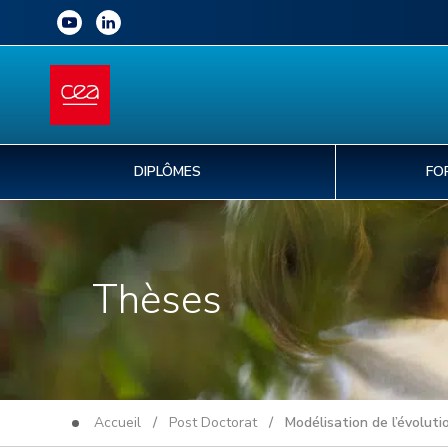
DIPLÔMES
FO
Thèses
Accueil
/
Post Doctorat
/ Modélisation de l’évolutio