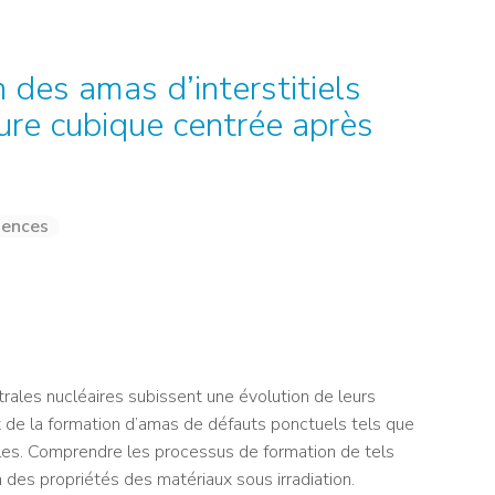
NOS ALUMNI
SERVICES DIGITAUX
LES ASSOCIATIONS
CATALOGUE
 des amas d’interstitiels
ure cubique centrée après
iences
trales nucléaires subissent une évolution de leurs
 de la formation d’amas de défauts ponctuels tels que
ielles. Comprendre les processus de formation de tels
 des propriétés des matériaux sous irradiation.