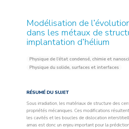
Credit : L. Godart/CEA
Credit : L. Godart/CEA
Crédit : vgajic
Crédit : P.Stroppa / CEA
Modélisation de l’évolution
dans les métaux de struct
implantation d’hélium
Physique de l’état condensé, chimie et nanosc
Physique du solide, surfaces et interfaces
RÉSUMÉ DU SUJET
Sous irradiation, les matériaux de structure des cen
propriétés mécaniques. Ces modifications résultent
les cavités et les boucles de dislocation interstit
amas est donc un enjeu important pour la prédiction