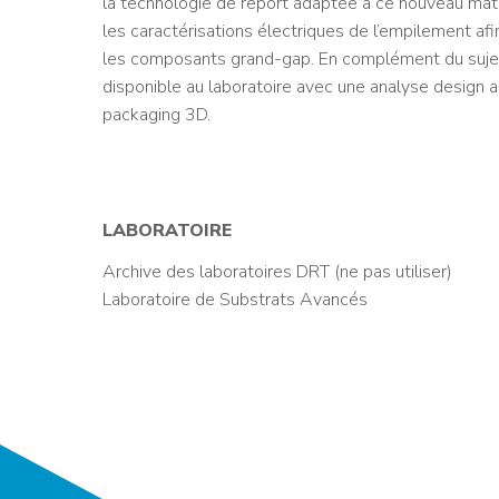
la technologie de report adaptée à ce nouveau mat
les caractérisations électriques de l’empilement af
les composants grand-gap. En complément du sujet,
disponible au laboratoire avec une analyse design ap
packaging 3D.
LABORATOIRE
Archive des laboratoires DRT (ne pas utiliser)
Laboratoire de Substrats Avancés