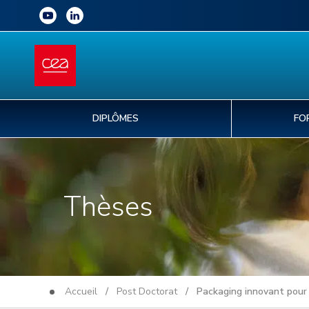
DIPLÔMES
FO
Thèses
Accueil
/
Post Doctorat
/ Packaging innovant pour l