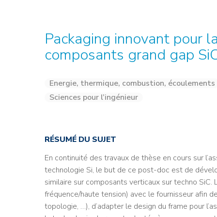
Credit : L. Godart/CEA
Credit : L. Godart/CEA
Crédit : vgajic
Crédit : P.Stroppa / CEA
Packaging innovant pour la
composants grand gap Si
Energie, thermique, combustion, écoulements
Sciences pour l’ingénieur
RÉSUMÉ DU SUJET
En continuité des travaux de thèse en cours sur l
technologie Si, le but de ce post-doc est de dévelo
similaire sur composants verticaux sur techno SiC.
fréquence/haute tension) avec le fournisseur afin de 
topologie, …), d’adapter le design du frame pour 