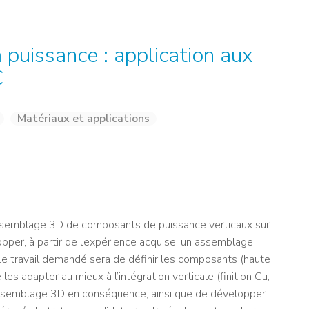
NOS ALUMNI
SERVICES DIGITAUX
LES ASSOCIATIONS
CATALOGUE
 puissance : application aux
C
Matériaux et applications
’assemblage 3D de composants de puissance verticaux sur
pper, à partir de l’expérience acquise, un assemblage
 Le travail demandé sera de définir les composants (haute
les adapter au mieux à l’intégration verticale (finition Cu,
l’assemblage 3D en conséquence, ainsi que de développer