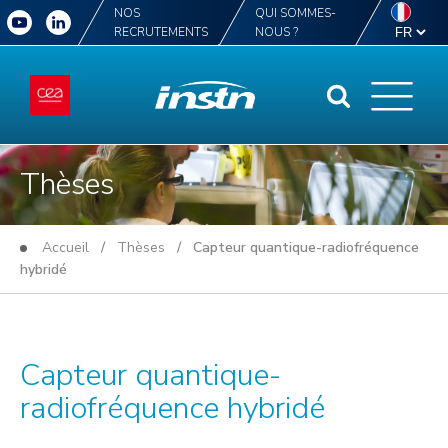
NOS
QUI SOMMES-
RECRUTEMENTS
NOUS ?
Thèses
Accueil
/
Thèses
/ Capteur quantique-radiofréquence
hybridé
Capteur quantique-
radiofréquence hybridé