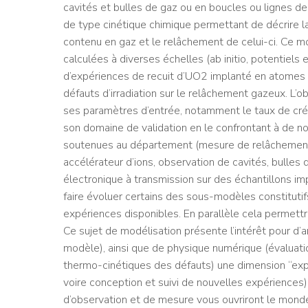
cavités et bulles de gaz ou en boucles ou lignes d
de type cinétique chimique permettant de décrire l
contenu en gaz et le relâchement de celui-ci. Ce 
calculées à diverses échelles (ab initio, potentiel
d’expériences de recuit d’UO2 implanté en atomes d
défauts d’irradiation sur le relâchement gazeux. L’o
ses paramètres d’entrée, notamment le taux de créat
son domaine de validation en le confrontant à de
soutenues au département (mesure de relâchement g
accélérateur d’ions, observation de cavités, bulles
électronique à transmission sur des échantillons im
faire évoluer certains des sous-modèles constitutif
expériences disponibles. En parallèle cela permettr
Ce sujet de modélisation présente l’intérêt pour d’a
modèle), ainsi que de physique numérique (évaluat
thermo-cinétiques des défauts) une dimension “expé
voire conception et suivi de nouvelles expériences)
d’observation et de mesure vous ouvriront le mond