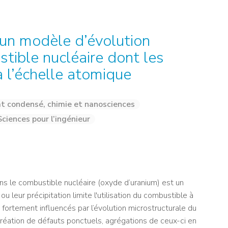
NOS ALUMNI
SERVICES DIGITAUX
LES ASSOCIATIONS
CATALOGUE
 un modèle d’évolution
tible nucléaire dont les
 l’échelle atomique
at condensé, chimie et nanosciences
Sciences pour l’ingénieur
s le combustible nucléaire (oxyde d’uranium) est un
u leur précipitation limite l'utilisation du combustible à
ortement influencés par l’évolution microstructurale du
(création de défauts ponctuels, agrégations de ceux-ci en