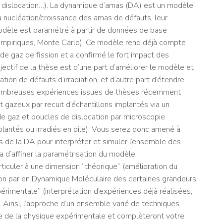
e dislocation…). La dynamique d’amas (DA) est un modèle
a nucléation/croissance des amas de défauts, leur
modèle est paramétré à partir de données de base
s empiriques, Monte Carlo). Ce modèle rend déjà compte
e gaz de fission et a confirmé le fort impact des
bjectif de la thèse est d’une part d’améliorer le modèle et
ion de défauts d’irradiation, et d’autre part d’étendre
 nombreuses expériences issues de thèses récemment
azeux par recuit d’échantillons implantés via un
 de gaz et boucles de dislocation par microscopie
plantés ou irradiés en pile). Vous serez donc amené à
s de la DA pour interpréter et simuler l’ensemble des
a d’affiner la paramétrisation du modèle.
rticuler à une dimension “théorique” (amélioration du
ion par en Dynamique Moléculaire des certaines grandeurs
rimentale” (interprétation d’expériences déjà réalisées,
. Ainsi, l’approche d’un ensemble varié de techniques
e de la physique expérimentale et complèteront votre