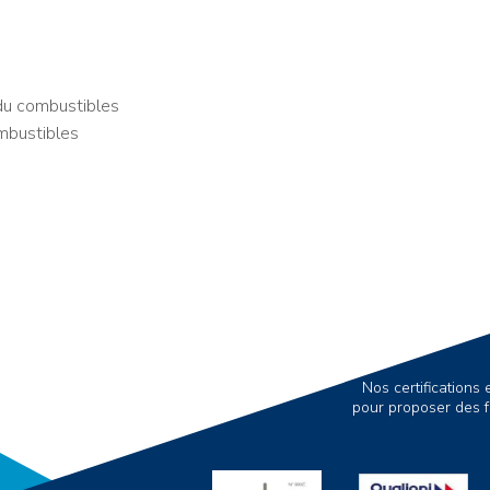
du combustibles
mbustibles
Nos certification
pour proposer des f