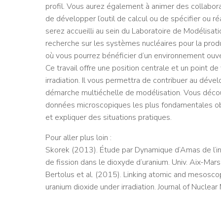
profil. Vous aurez également à animer des collabor
de développer l’outil de calcul ou de spécifier ou 
serez accueilli au sein du Laboratoire de Modélisa
recherche sur les systèmes nucléaires pour la pro
où vous pourrez bénéficier d’un environnement ouve
Ce travail offre une position centrale et un point d
irradiation. Il vous permettra de contribuer au dé
démarche multiéchelle de modélisation. Vous découv
données microscopiques les plus fondamentales obt
et expliquer des situations pratiques.
Pour aller plus loin :
Skorek (2013). Étude par Dynamique d’Amas de l’inf
de fission dans le dioxyde d’uranium. Univ. Aix-Ma
Bertolus et al. (2015). Linking atomic and mesoscop
uranium dioxide under irradiation. Journal of Nuclea