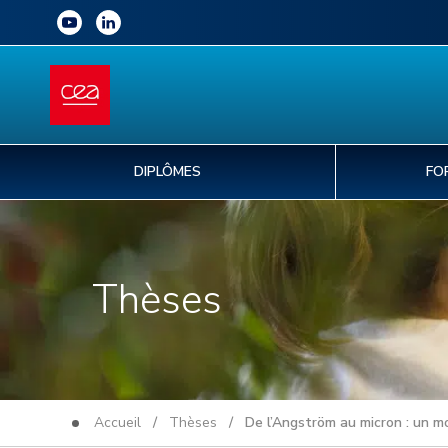
DIPLÔMES
FO
Thèses
Accueil
/
Thèses
/ De l’Angström au micron : un mod