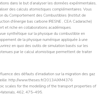
ations dans le but d’analyser les données expérimentales,
réaliser des calculs atomistiques complémentaires. Vous
tion du Comportement des Combustibles (Institut de
duction d'énergie bas carbone IRESNE , CEA Cadarache)
rt et riche en collaborations académiques.
e vue synthétique sur la physique du combustible en
veloppement de la physique numérique appliquée à une
rirez en quoi des outils de simulation basés sur les
enues par le calcul atomistique permettent de traiter
luence des défauts d’irradiation sur la migration des gaz
rseille. http://www.theses.fr/2013AIXM4376
ic scales for the modelling of the transport properties of
r Materials, 462, 475–495.