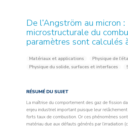
Credit : L. Godart/CEA
Credit : L. Godart/CEA
Crédit : vgajic
Crédit : P.Stroppa / CEA
De l’Angström au micron :
microstructurale du combus
paramètres sont calculés à
Matériaux et applications
Physique de l’ét
Physique du solide, surfaces et interfaces
RÉSUMÉ DU SUJET
La maîtrise du comportement des gaz de fission dan
enjeu industriel important puisque leur relâchement o
forts taux de combustion. Or ces phénomènes sont f
matériau due aux défauts générés par l’irradiation 