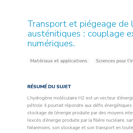
Credit : L. Godart/CEA
Credit : L. Godart/CEA
Crédit : vgajic
Crédit : P.Stroppa / CEA
Transport et piégeage de 
austénitiques : couplage e
numériques.
Matériaux et applications
Sciences pour l’i
RÉSUMÉ DU SUJET
L’hydrogène moléculaire H2 est un vecteur d’énergie 
pétrole. Il pourrait répondre aux défis énergétique
stockage de l’énergie produite par des moyens inte
l’excès d’énergie produite par la filière nucléaire, sa
Néanmoins, son stockage et son transport en toute s