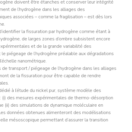
drogène doivent être étanches et conserver leur intégrité
ent de l’hydrogène dans les alliages des
iques associées – comme la fragilisation – est dès lors
ne.
identifier la fissuration par hydrogène comme étant à
l’hydrogène, de larges zones d’ombre subsistent encore
expérimentales et de la grande variabilité des
t le piégeage de l’hydrogène préalable aux dégradations
’échelle nanométrique.
s de transport / piégeage de l’hydrogène dans les alliages
mont de la fissuration pour être capable de rendre
ales.
a dédié à l’étude du nickel pur, système modèle des
ts : (i) des mesures expérimentales de thermo-désorption
ue (ii) des simulations de dynamique moléculaire en
ii) les données obtenues alimenteront des modélisations
chelle mésoscopique permettant d’assurer la transition