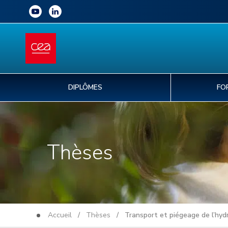
DIPLÔMES
FO
Thèses
Accueil
/
Thèses
/ Transport et piégeage de l’hydro