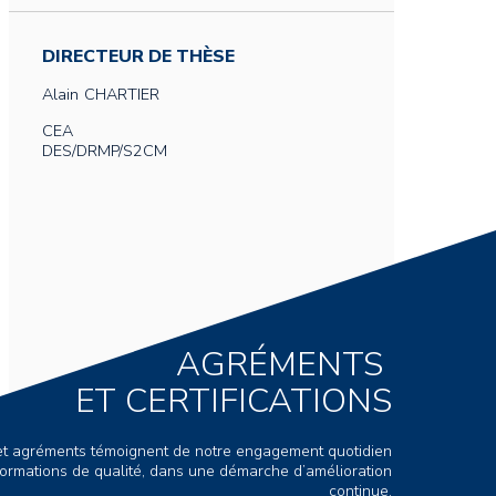
DIRECTEUR DE THÈSE
Alain
CHARTIER
CEA
DES/DRMP/S2CM
AGRÉMENTS
ET CERTIFICATIONS
s et agréments témoignent de notre engagement quotidien
ormations de qualité, dans une démarche d’amélioration
continue.