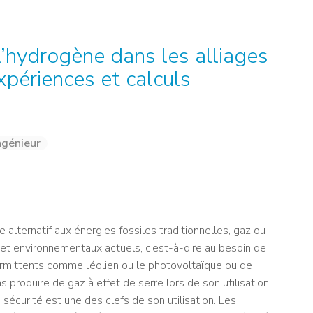
NOS ALUMNI
SERVICES DIGITAUX
LES ASSOCIATIONS
CATALOGUE
l’hydrogène dans les alliages
xpériences et calculs
ngénieur
alternatif aux énergies fossiles traditionnelles, gaz ou
s et environnementaux actuels, c’est-à-dire au besoin de
rmittents comme l’éolien ou le photovoltaïque ou de
ns produire de gaz à effet de serre lors de son utilisation.
écurité est une des clefs de son utilisation. Les