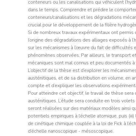
conteneurs ou les canalisations qui véhiculent l’hy
dans le temps. Comprendre et prédire le comportem
conteneurs/canalisations et les dégradations mécan
crucial pour le développement de la filière hydrogè
Si de nombreux travaux expérimentaux ont permis d’
l’origine des dégradations des alliages exposés à 
sur les mécanismes à l’œuvre du fait de difficultés 
phénomènes observées. Par ailleurs, le transport e
mécaniques sont mal connus et peu documentés à l
L’objectif de la thèse est d’explorer les mécanisme
austénitiques, et de sa distribution en volume, en a
compte et d’expliquer les observations expériment
Pour atteindre cet objectif, le travail de thèse ser
austénitiques. L’étude sera conduite en trois vole
seront réalisées sur des matériaux modèles ainsi q
potentiels empiriques à l’échelle atomique, puis (i
de cinétique chimique couplée à la loi de Fick à l’é
d’échelle nanoscopique - mésoscopique.