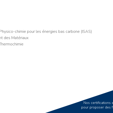
Physico-chimie pour les énergies bas carbone (ISAS)
nt des Matériaux
 Thermochimie
Nos certification
pour proposer des f