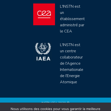
L'INSTN est
un
établissement
administré par
le CEA
L'INSTN est
un centre
collaborateur
de l'Agence
Internationale
de l'Energie
Atomique
INSTN CEA 2020 ©
Nous utilisons des cookies pour vous garantir la meilleure
Politique de protection de données (rgpd)