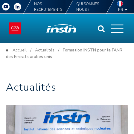
NOS
QUI SOMMES-
RECRUTEMENTS
NOUS ?
Accueil
/
Actualités
/ Formation INSTN pour la FANR
des Emirats arabes unis
Actualités