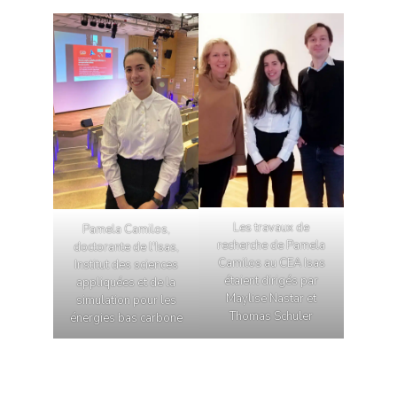
Les travaux de
Pamela Camilos,
recherche de Pamela
doctorante de l'Isas,
Camilos au CEA Isas
Institut des sciences
étaient dirigés par
appliquées et de la
Maylise Nastar et
simulation pour les
Thomas Schuler
énergies bas carbone