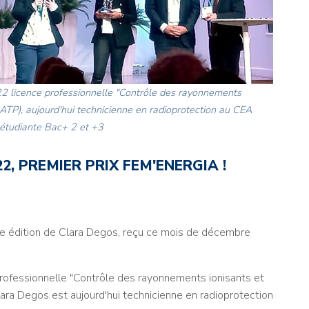
licence professionnelle "Contrôle des rayonnements
IATP), aujourd'hui technicienne en radioprotection au CEA
 étudiante Bac+ 2 et +3
, PREMIER PRIX FEM'ENERGIA !
me édition de Clara Degos, reçu ce mois de décembre
fessionnelle "Contrôle des rayonnements ionisants et
ara Degos est aujourd'hui technicienne en radioprotection