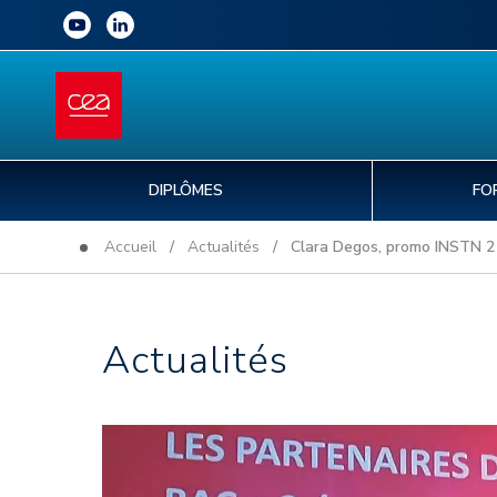
DIPLÔMES
FO
Accueil
/
Actualités
/ Clara Degos, promo INSTN 21-2
Actualités