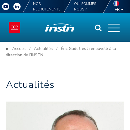
NOS
QUI SOMMES-
RECRUTEMENTS
NOUS ?
Accueil
/
Actualités
/ Éric Gadet est renouvelé à la
direction de l’INSTN
Actualités