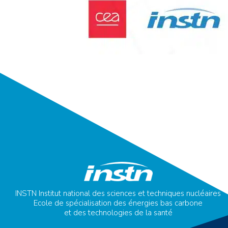
INSTN Institut national des sciences et techniques nucléaires
Ecole de spécialisation des énergies bas carbone
et des technologies de la santé