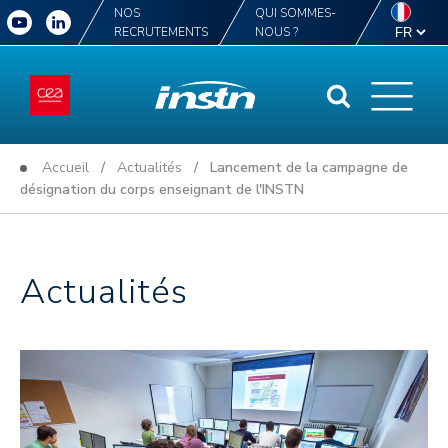
NOS
QUI SOMMES-
RECRUTEMENTS
NOUS ?
Accueil
/
Actualités
/ Lancement de la campagne de
désignation du corps enseignant de l'INSTN
Actualités