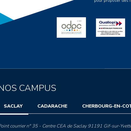
pour proposer des f
NOS CAMPUS
SACLAY
CADARACHE
CHERBOURG-EN-CO
oint courrier n° 35 - Centre CEA de Saclay 91191 Gif-sur-Yvett