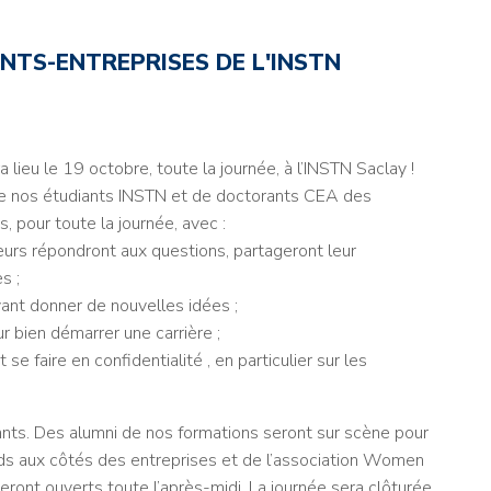
NTS-ENTREPRISES DE L'INSTN
ieu le 19 octobre, toute la journée, à l’INSTN Saclay !
 de nos étudiants INSTN et de doctorants CEA des
s, pour toute la journée, avec :
urs répondront aux questions, partageront leur
s ;
ant donner de nouvelles idées ;
 bien démarrer une carrière ;
 faire en confidentialité , en particulier sur les
iants. Des alumni de nos formations seront sur scène pour
nds aux côtés des entreprises et de l’association Women
seront ouverts toute l’après-midi. La journée sera clôturée