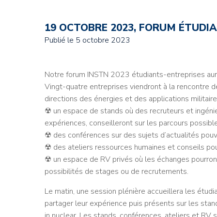
19 OCTOBRE 2023, FORUM ÉTUDIA
Publié le
5 octobre 2023
Notre forum INSTN 2023 étudiants-entreprises aura l
Vingt-quatre entreprises viendront à la rencontre
directions des énergies et des applications militaire
☢ un espace de stands où des recruteurs et ingénie
expériences, conseilleront sur les parcours possible
☢ des conférences sur des sujets d’actualités pouv
☢ des ateliers ressources humaines et conseils pour
☢ un espace de RV privés où les échanges pourront se
possibilités de stages ou de recrutements.
Le matin, une session plénière accueillera les étud
partager leur expérience puis présents sur les sta
in nuclear. Les stands, conférences, ateliers et RV 