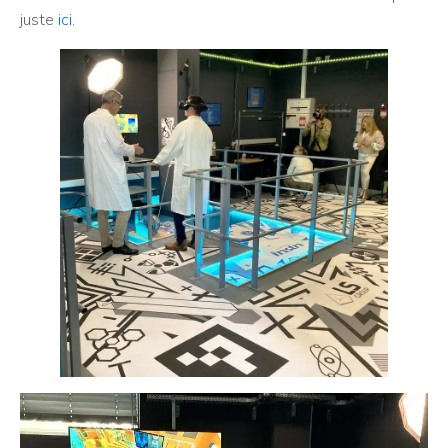
juste
ici
.